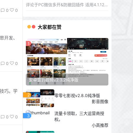
评论于
PC微信多开&防撤回插件 适用4.1.12.26
0
0
大家都在赞
构思开发、
1
0
0
安卓雪豹视频v2.3.2纯净版
影技巧。学
2
零零七影视v2.8.0纯净版
影音图像
流量卡领取，三大运营商授
3
0
0
权。
小高推荐