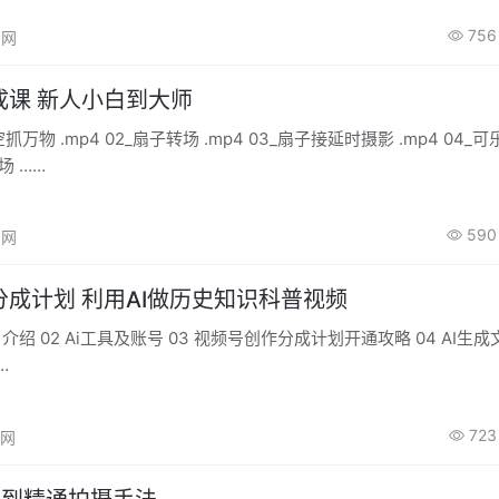
756
高网
成课 新人小白到大师
抓万物 .mp4 02_扇子转场 .mp4 03_扇子接延时摄影 .mp4 04_
转场 ……
590
高网
成计划 利用AI做历史知识科普视频
目介绍 02 Ai工具及账号 03 视频号创作分成计划开通攻略 04 AI生成文
…
723
高网