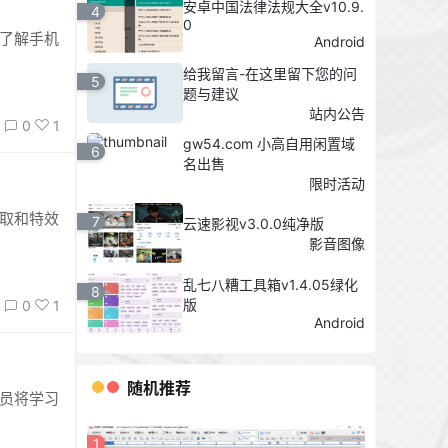
安卓中国法律法规大全v10.9.
4
0
将了解手机
Android
给我留言-在这里留下您的问
5
题与建议
站内公告
0
1
gw54.com 小高自用闲置域
6
名出售
限时活动
选取和特效
7
云速影视v3.0.0纯净版
影音图像
乱七八糟工具箱v1.4.05绿化
8
版
0
1
Android
随机推荐
学员将学习
1