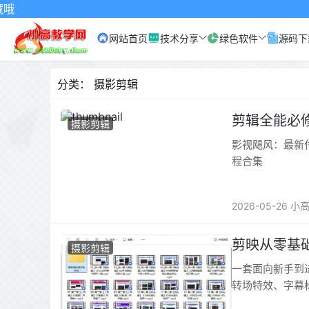
网站首页
技术分享
绿色软件
源码下
分类：
摄影剪辑
剪辑全能必
摄影剪辑
影视飓风：最新
程合集
2026-05-26 小
剪映从零基
摄影剪辑
一套面向新手到
转场特效、字幕
出参数等实用技