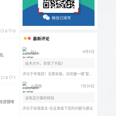
0
0
最新评论
licy
8月5日
吧。
技术大牛，非常了不起！
评论于
爷青回！无需安装，浏览器一键“复活”Windows
0
1
小高网
7月30日
没有这方面的经验
效滤镜啥
评论于
给我留言-在这里留下您的问题与建议