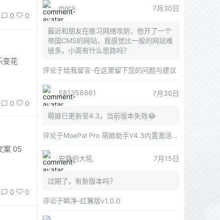
mock
7月30日
0
0
最近和朋友在练习网络攻防，他开了一个
帝国CMS的网站，我感觉比一般的网站难
很多，小高有什么思路吗？
可乐变花
评论于
给我留言-在这里留下您的问题与建议
581358861
7月30日
0
0
萌娘已更新至4.3，当前版本失效😂
评论于
MoePal Pro 萌娘助手V4.3内置激活版 多云盘聚合解析工具
案 05
安静的大吼
7月15日
过期了，有新版本吗？
0
0
评论于
瞬净-红薯版v1.0.0