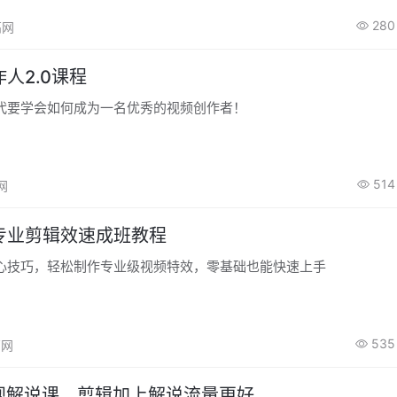
节奏，让你学会用剪映高效制作口播、探店、带货、Vlog与宣传片等
280
高网
人2.0课程
代要学会如何成为一名优秀的视频创作者！
514
高网
专业剪辑效速成班教程
心技巧，轻松制作专业级视频特效，零基础也能快速上手
535
高网
影视解说课，剪辑加上解说流量更好。