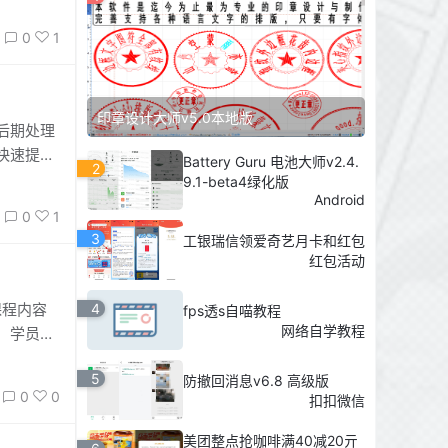
0
1
印章设计大师v5.0本地版
后期处理
快速提升
Battery Guru 电池大师v2.4.
2
9.1-beta4绿化版
Android
0
1
3
工银瑞信领爱奇艺月卡和红包
红包活动
4
课程内容
fps透s自喵教程
网络自学教程
，学员将
5
防撤回消息v6.8 高级版
0
0
扣扣微信
美团整点抢咖啡满40减20亓