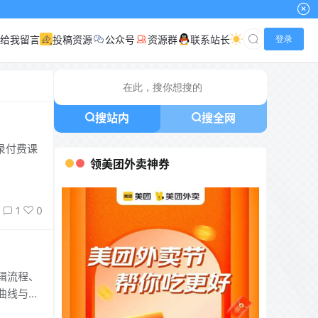
小高网已启用
给我留言
投稿资源
公众号
资源群
联系站长
登录
搜站内
搜全网
录付费课
领美团外卖神券
1
0
辑流程、
曲线与导
握短视频