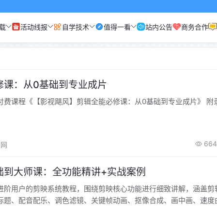
载
活动线报
自学技术
值得一看
站内公告
商务合作
修课：从0基础到专业成片
付费课程《【影视飓风】剪辑全能必修课：从0基础到专业成片》 附
664
高网
础到大师课：全功能精讲+实战案例
进阶用户的剪映系统教程，围绕剪映核心功能进行细致讲解，涵盖剪
标题、配音配乐、调色滤镜、关键帧动画、抠像合成、画中画、速度
巧。课程配套多类型实战案例，带你从素材整理到成片输出，快速掌