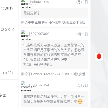
dadaowokou
7月13日
和后期处
需要更新了
评论于
安卓米诺MINO4K影视v6.0.0纯净版
0
0
1697097000
7月11日
讯连科技威力导演未激活，因为您输入的
产品密钥已用于激活的次数太多。您必须
从讯连科技的在线商店购买新的产品密
钥，或者联络讯连科技客服支
持部门来取得协助。
0
0
评论于
PowerDirector v24.6.1907.0旗舰版
1698197854
7月8日
专家
我想站长用过那么多应用。能不能分享一
篇站长在用的APP或者电脑软件分享