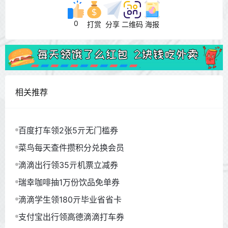
0
打赏
分享
二维码
海报
相关推荐
百度打车领2张5亓无门槛券
菜鸟每天查件攒积分兑换会员
滴滴出行领35亓机票立减券
瑞幸咖啡抽1万份饮品免单券
滴滴学生领180亓毕业省省卡
支付宝出行领高德滴滴打车券