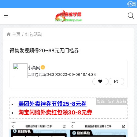
小高网已
主页
红包活动
得物发视频得20~68元无门槛券
小高网
33
2023-09-06 18:14:34
红包活动
美团外卖神券节领25-8元券
淘宝闪购外卖红包领30-8元券