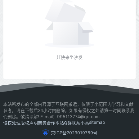
赶快来坐沙发
本站所发布的全部内容源于互联网搬运，仅限于小范围内学习和文献
参考，请在下载后24小时内删除，如果有侵权之处请第一时间联系我
们删除。敬请谅解! E-mail：995113774@qq.com
sitemap
侵权处理
版权声明
商务合作
本站Q群
联系小高
京ICP备2023019789号