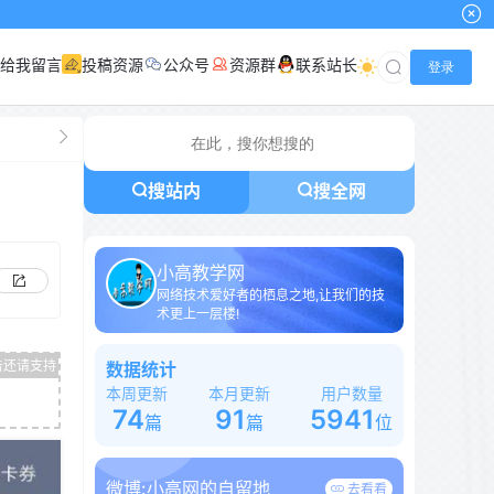
给我留言
投稿资源
公众号
资源群
联系站长
登录
搜站内
搜全网
小高教学网
网络技术爱好者的栖息之地,让我们的技
术更上一层楼!
数据统计
本周更新
本月更新
用户数量
74
91
5941
篇
篇
位
微博:
小高网的自留地
去看看