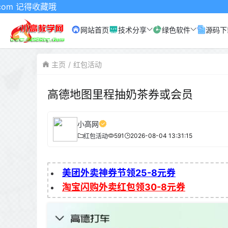
哦
网站首页
技术分享
绿色软件
源码下
主页
红包活动
高德地图里程抽奶茶券或会员
小高网
591
2026-08-04 13:31:15
红包活动
美团外卖神券节领25-8元券
淘宝闪购外卖红包领30-8元券