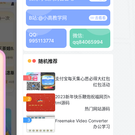
B站:
@小高教学网
去看看
QQ:
微信:
995113774
qq84065994
随机推荐
1
支付宝每天集心愿必得大红包
红包活动
2023新年快乐鞭炮祝福网页h
2
tml源码
热门网站源码
3
Freemake Video Converter
办公学习