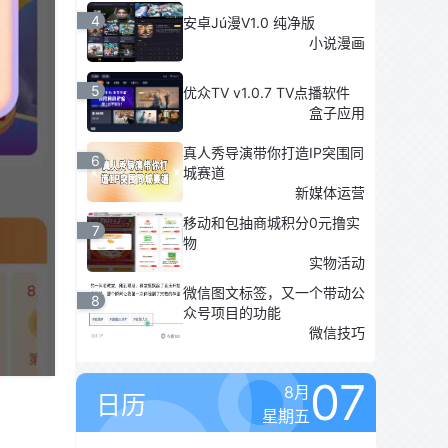
4
安卓Jú漫V1.0 纯净版
小说漫画
5
优众TV v1.0.7 TV点播软件
盒子应用
真人秀导演带你打造IP突围同
6
城赛道
新媒体运营
移动和包抽商城积分0元撸实
7
物
实物活动
微信图文标签，又一个带动公
8
众号项目的功能
微信技巧
07
8月
日历
星期五