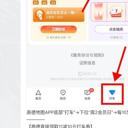
高德地图APP底部“打车”->下拉“周2会员日”->
————
【高德直接领取11减10亓打车券】