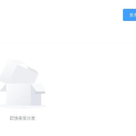
发
赶快来坐沙发