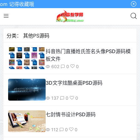
m 记得收藏哦
分类：
其他PS源码
抖音热门直播姓氏签名头像PSD源码模
板文件
602
0
0
3D文字炫酷桌面PSD源码
137
0
0
七封情书设计PSD源码
112
0
0