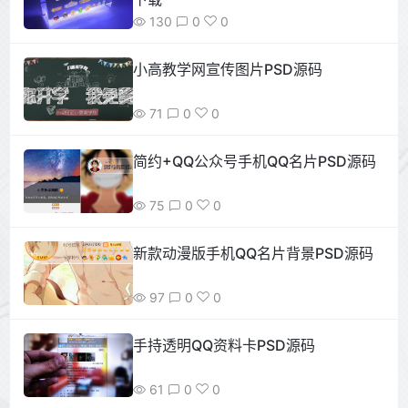
130
0
0
小高教学网宣传图片PSD源码
71
0
0
简约+QQ公众号手机QQ名片PSD源码
75
0
0
新款动漫版手机QQ名片背景PSD源码
97
0
0
手持透明QQ资料卡PSD源码
61
0
0