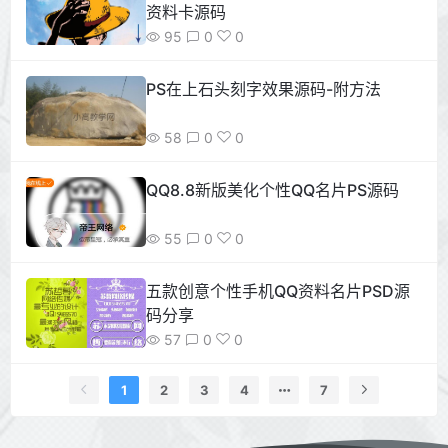
资料卡源码
95
0
0
PS在上石头刻字效果源码-附方法
58
0
0
QQ8.8新版美化个性QQ名片PS源码
55
0
0
五款创意个性手机QQ资料名片PSD源
码分享
57
0
0
1
2
3
4
7