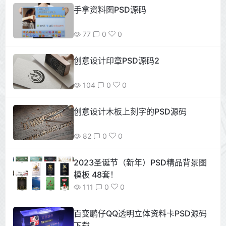
手拿资料图PSD源码
77
0
0
创意设计印章PSD源码2
104
0
0
创意设计木板上刻字的PSD源码
82
0
0
2023圣诞节（新年）PSD精品背景图
模板 48套！
111
0
0
百变鹏仔QQ透明立体资料卡PSD源码
下载