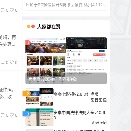
评论于
PC微信多开&防撤回插件 适用4.1.12.26
数据，可
0
0
器语言和
大家都在赞
剪辑，再
1
在处理
这款免费
0
0
安卓雪豹视频v2.3.2纯净版
证件照，
2
零零七影视v2.8.0纯净版
杂、收费
影音图像
痛点而
安卓中国法律法规大全v10.9.
3
0
0
0
Android