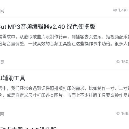
数据，检测其抓取的网络通讯数据快照文件，通过图形界面浏览这些
1.4K+
高网
数据包中每一层的详细内容。它的强大特性：例如包含有强显示过滤
重构流的能力，支持上百种协议和媒体类型。
tCut MP3音频编辑器v2.40 绿色便携版
常需求中，从截取歌曲片段制作铃声，到播客去头去尾、短视频配乐
接与音量调整，一款高效的音频工具能让这些操作事半功倍。很多人
会遇到重新编码导致音质损耗、操作繁琐的问题，而 mp3DirectCut
恰好解决了这些痛点，成为了音频编辑爱好者的优选工具。
150
高网
印辅助工具
活中，我们经常会遇到证件照排版打印的需求，比如制作一寸、二寸
片，或是自定义尺寸打印各类图片。市面上不少排版工具要么操作复
不全、导出有水印，而这款照片排版打印辅助工具，正是为解决这些
、简单易用的设计，成为了照片排版打印的实用利器。
166
高网