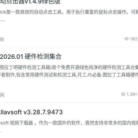
k自动点击器v1.4.9绿色版
oClick是一款高效的自动点击工具，用于执行重复的鼠标点击操作。可
……
182
高网
026.01 硬件检测集合
名图拉丁吧硬件检测工具箱)是个免费开源绿色纯净的硬件检测工具合集
好者制作,包含常用硬件测试和检测工具,月工JS必备.图拉丁工具箱硬
功能全免费.，适合保存一份到硬盘或U盘，方便日后使用。
1.3K+
高网
vsoft v3.28.7.9473
lavsoft 视频下载器 ，作为一款国外的软件，竟然支持非常多的国内
…