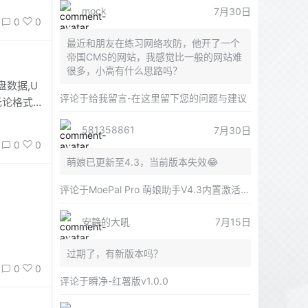
mock
7月30日
0
0
最近和朋友在练习网络攻防，他开了一个
帝国CMS的网站，我感觉比一般的网站难
很多，小高有什么思路吗？
盘数据,U
评论于
给我留言-在这里留下您的问题与建议
无论格式
581358861
7月30日
0
0
萌娘已更新至4.3，当前版本失效😂
评论于
MoePal Pro 萌娘助手V4.3内置激活版 多云盘聚合解析工具
安静的大吼
7月15日
过期了，有新版本吗？
0
0
评论于
瞬净-红薯版v1.0.0