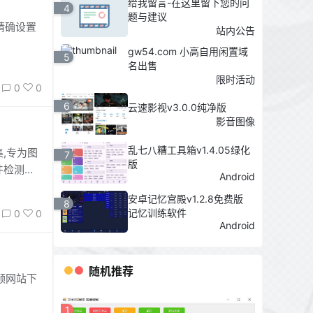
给我留言-在这里留下您的问
4
题与建议
精确设置
站内公告
gw54.com 小高自用闲置域
5
名出售
限时活动
0
0
6
云速影视v3.0.0纯净版
影音图像
乱七八糟工具箱v1.4.05绿化
,专为图
7
版
件检测工
Android
安卓记忆宫殿v1.2.8免费版
8
记忆训练软件
0
0
Android
随机推荐
视频网站下
1