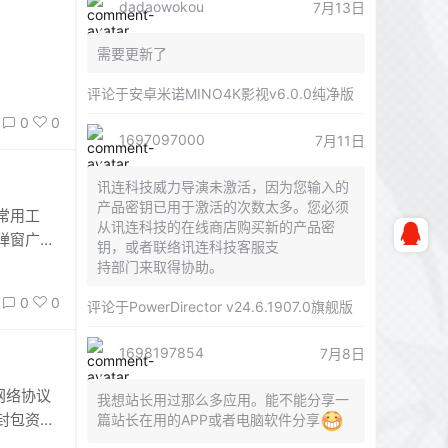
dadaowokou
7月13日
需要更新了
评论于
安卓米诺MINO4K影视v6.0.0纯净版
0
0
1697097000
7月11日
讯连科技威力导演未激活，因为您输入的
产品密钥已用于激活的次数太多。您必须
常用工
从讯连科技的在线商店购买新的产品密
弹窗广
钥，或者联络讯连科技客服支
持部门来取得协助。
0
0
评论于
PowerDirector v24.6.1907.0旗舰版
1698197854
7月8日
的网络协议
我想站长用过那么多应用。能不能分享一
封包资
篇站长在用的APP或者电脑软件分享
换，可以实