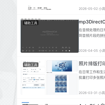
时检测网络通讯
2026-05-02 小
以查看网络通讯
查看TCP会话
mp3Direc
辅助工具
在音频处理的日
到音频片段的拼
MP3 文件时，
音频处理软件，
2026-04-05 小
照片排版打
辅助工具
在日常工作和生
批量打印多张照
高昂，要么功能
生，以极致高效
2026-03-31 小