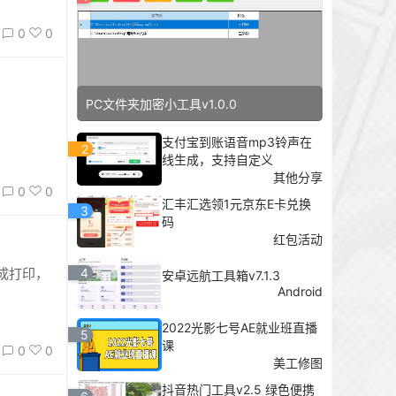
0
0
PC文件夹加密小工具v1.0.0
支付宝到账语音mp3铃声在
2
线生成，支持自定义
其他分享
0
0
汇丰汇选领1元京东E卡兑换
3
码
红包活动
4
成打印，
安卓远航工具箱v7.1.3
Android
2022光影七号AE就业班直播
5
课
0
0
美工修图
抖音热门工具v2.5 绿色便携