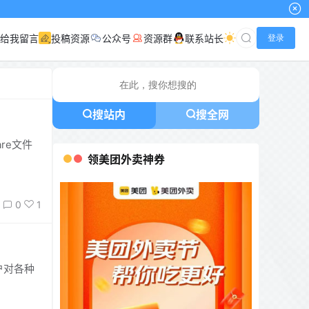
给我留言
投稿资源
公众号
资源群
联系站长
登录
搜站内
搜全网
re文件
领美团外卖神券
0
1
户对各种