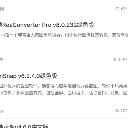
917
高网
aConverter Pro v8.0.232绿色版
rter Pro是一个非常强大的图形转换器，用于执行图像格式转换，支持6
1.1K+
高网
Snap v6.2.4.0绿色版
是一款国外优秀的截图软件，能够得心应手地捕获屏幕截图，软件小巧易
Snap提供了多种截图方式，包括全屏、应用程序、活动窗口、对象、
好常用的图像效果，如阴影、倒影、反射、轮廓、着色、水印等，这
得最理想的截图效果。
273
高网
幕录像v4.0.0中文版