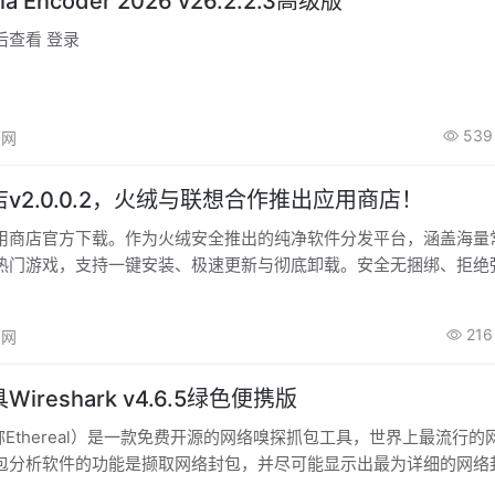
ia Encoder 2026 v26.2.2.3高级版
后查看 登录
539
高网
v2.0.0.2，火绒与联想合作推出应用商店！
用商店官方下载。作为火绒安全推出的纯净软件分发平台，涵盖海量
热门游戏，支持一键安装、极速更新与彻底卸载。安全无捆绑、拒绝
致放心的应用管理体验。立即下载！
216
高网
ireshark v4.6.5绿色便携版
k（前称Ethereal）是一款免费开源的网络嗅探抓包工具，世界上最流行
包分析软件的功能是撷取网络封包，并尽可能显示出最为详细的网络
ark网络抓包工具使用WinPCAP作为接口，直接与网卡进行数据报文交