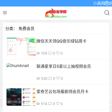
小高网已启用最
分类：
免费会员
微信天天领QQ音乐绿钻周卡
159
0
0
联通星享日5星以上抽视频会员
520
0
0
爱奇艺云包场看剧领会员月卡
514
0
0