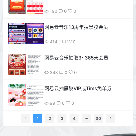
190
0
0
网易云音乐13周年抽黑胶会员
414
1
0
网易云音乐抽取3~365天会员
348
0
0
网易云抽黑胶VIP或Tims免单券
99
0
0
1
2
3
4
30