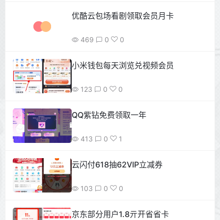
优酷云包场看剧领取会员月卡
469
0
0
小米钱包每天浏览兑视频会员
123
0
0
QQ紫钻免费领取一年
413
0
1
云闪付618抽62VIP立减券
103
0
0
京东部分用户1.8亓开省省卡