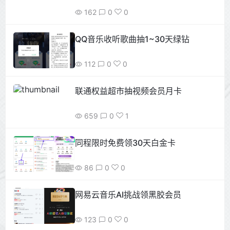
162
0
0
QQ音乐收听歌曲抽1~30天绿钻
112
0
0
联通权益超市抽视频会员月卡
659
0
1
同程限时免费领30天白金卡
86
0
0
网易云音乐AI挑战领黑胶会员
123
0
0