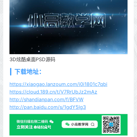
3D炫酷桌面PSD源码
下载地址：
https://xiaogao.lanzoum.com/i0i1801c7qbi
https://cloud.189.cn/t/V7RrUbJz2mAz
http://shandianpan.com/f/BFVW
http://pan.baidu.com/s/1gdY5lg3