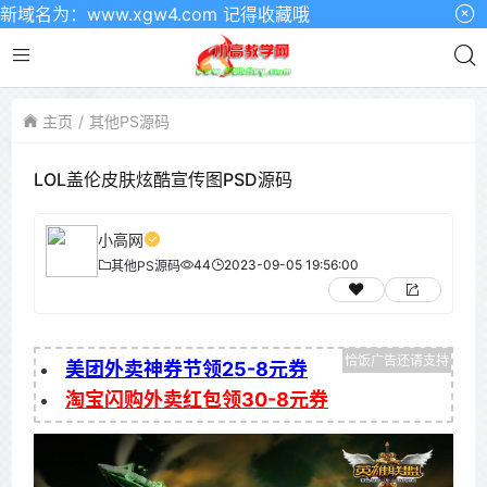
为：www.xgw4.com 记得收藏哦
主页
其他PS源码
LOL盖伦皮肤炫酷宣传图PSD源码
小高网
44
2023-09-05 19:56:00
其他PS源码
美团外卖神券节领25-8元券
淘宝闪购外卖红包领30-8元券