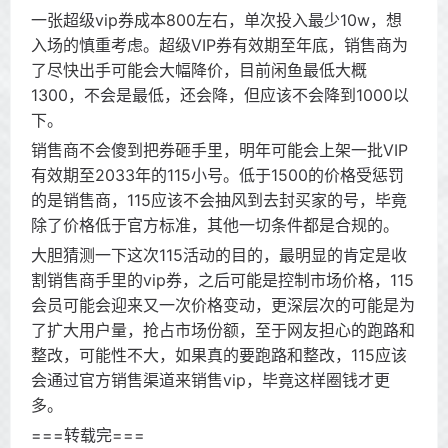
一张超级vip券成本800左右，单次投入最少10w，想
入场的慎重考虑。超级VIP券有效期至年底，销售商为
了尽快出手可能会大幅降价，目前闲鱼最低大概
1300，不会是最低，还会降，但应该不会降到1000以
下。
销售商不会傻到把券砸手里，明年可能会上架一批VIP
有效期至2033年的115小号。低于1500的价格受惩罚
的是销售商，115应该不会抽风到去封买家的号，毕竟
除了价格低于官方标准，其他一切条件都是合规的。
大胆猜测一下这次115活动的目的，最明显的肯定是收
割销售商手里的vip券，之后可能是控制市场价格，115
会员可能会迎来又一次价格变动，更深层次的可能是为
了扩大用户量，抢占市场份额，至于网友担心的跑路和
整改，可能性不大，如果真的要跑路和整改，115应该
会通过官方销售渠道来销售vip，毕竟这样圈钱才更
多。
===转载完===