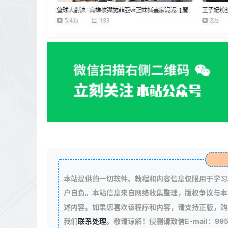
本站提供的一切软件、教程和内容信息仅限用于学习
户自负。本站信息来自网络收集整理，版权争议与本
述内容。如果您喜欢该程序和内容，请支持正版，购
我们
联系处理
。敬请谅解！侵删请致信E-mail：99511