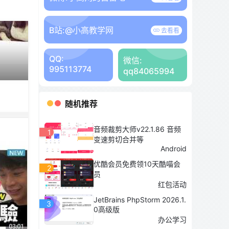
B站:
@小高教学网
去看看
QQ:
微信:
995113774
qq84065994
随机推荐
音频裁剪大师v22.1.86 音频
1
变速剪切合并等
Android
优酷会员免费领10天酷喵会
2
员
红包活动
JetBrains PhpStorm 2026.1.
3
0高级版
办公学习