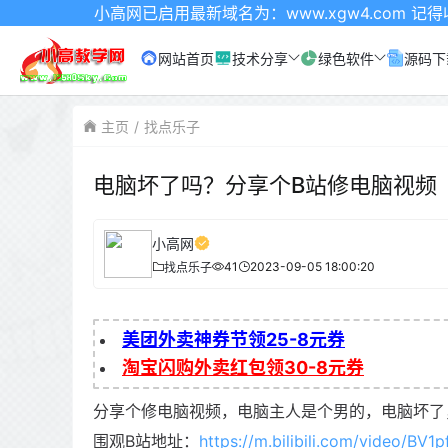
小高网已启用最新域名为：www.xgw4.com 记得收藏哦
网站首页
技术分享
绿色软件
源码下
主页
找点乐子
电脑坏了吗？分享个B站修电脑视频
小高网
41
2023-09-05 18:00:20
找点乐子
美团外卖神券节领25-8元券
淘宝闪购外卖红包领30-8元券
分享个修电脑视频，电脑主人是个男的，电脑坏了
围观B站地址：
https://m.bilibili.com/video/BV1