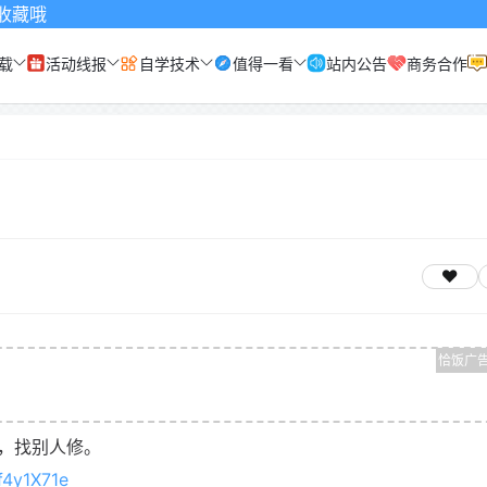
载
活动线报
自学技术
值得一看
站内公告
商务合作
，找别人修。
pf4y1X71e