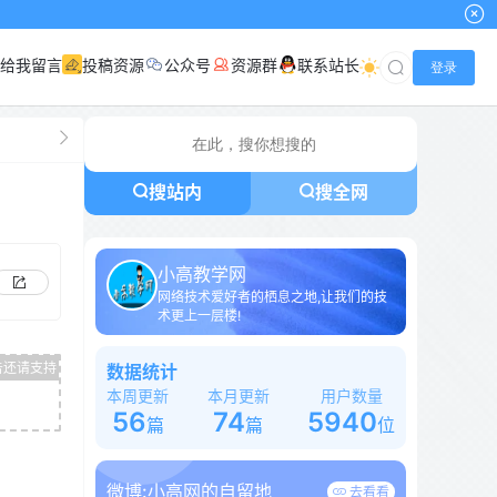
给我留言
投稿资源
公众号
资源群
联系站长
登录
搜站内
搜全网
小高教学网
网络技术爱好者的栖息之地,让我们的技
术更上一层楼!
数据统计
本周更新
本月更新
用户数量
56
74
5940
篇
篇
位
微博:
小高网的自留地
去看看