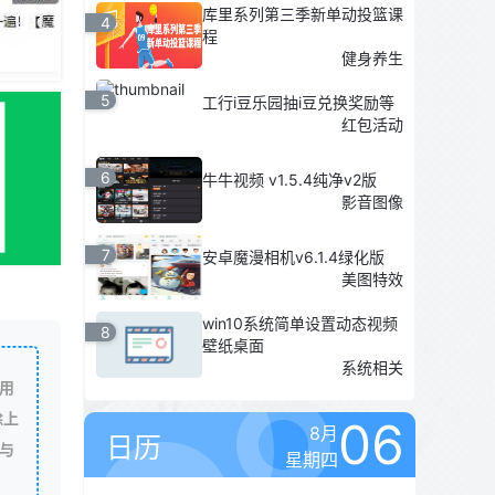
库里系列第三季新单动投篮课
4
程
健身养生
5
工行i豆乐园抽i豆兑换奖励等
红包活动
6
牛牛视频 v1.5.4纯净v2版
影音图像
7
安卓魔漫相机v6.1.4绿化版
美图特效
win10系统简单设置动态视频
8
壁纸桌面
系统相关
用
除上
06
8月
日历
与
星期四