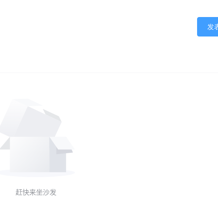
发
赶快来坐沙发