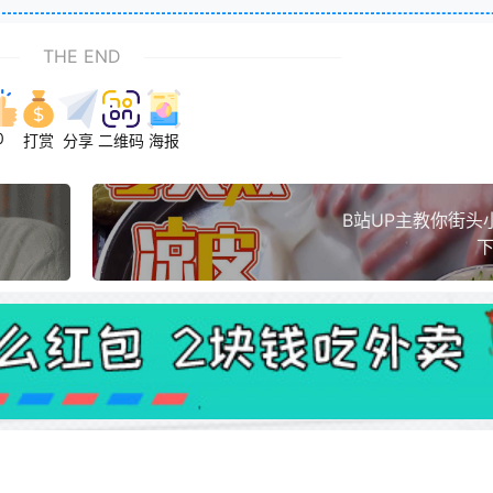
THE END
0
打赏
分享
二维码
海报
B站UP主教你街头
下