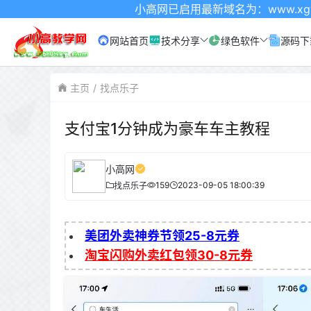
小高网已启用最新域名为：www.xgw4.com 记得
网站首页
技术分享
绿色软件
源码下
主页
找点乐子
支付宝1分钟成为豪车车主教程
小高网
159
2023-09-05 18:00:39
找点乐子
美团外卖神券节领25-8元券
淘宝闪购外卖红包领30-8元券