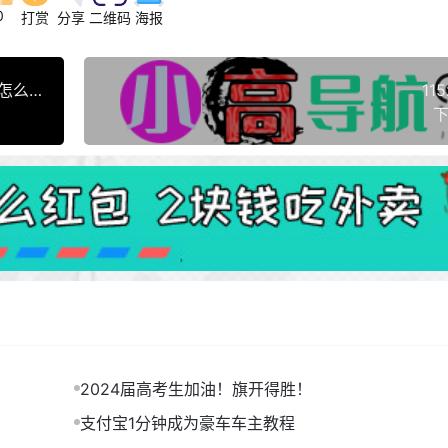
0
打赏
分享
二维码
海报
以《人生巅峰》为例，告诉你抖音广告短剧完整版怎么看？
11
下
2024届高考生加油！旗开得胜！
支付宝1分钟成为豪车车主教程