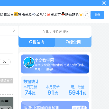
给我留言
投稿资源
公众号
资源群
联系站长
登录
搜站内
搜全网
小高教学网
网络技术爱好者的栖息之地,让我们的技
术更上一层楼!
数据统计
本周更新
本月更新
用户数量
74
91
5941
篇
篇
位
微博:
小高网的自留地
去看看