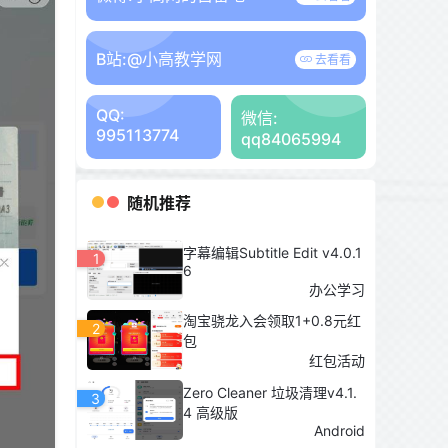
B站:
@小高教学网
去看看
QQ:
微信:
995113774
qq84065994
随机推荐
字幕编辑Subtitle Edit v4.0.1
1
6
办公学习
淘宝骁龙入会领取1+0.8元红
2
包
红包活动
Zero Cleaner 垃圾清理v4.1.
3
4 高级版
Android