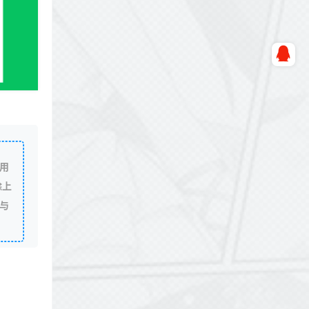
用
除上
与