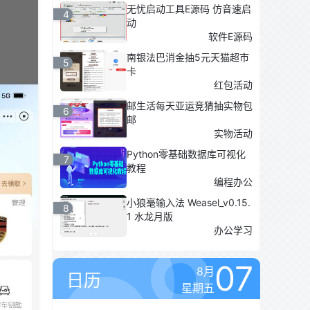
无忧启动工具E源码 仿音速启
4
动
软件E源码
南银法巴消金抽5元天猫超市
5
卡
红包活动
邮生活每天亚运竞猜抽实物包
6
邮
实物活动
Python零基础数据库可视化
7
教程
编程办公
小狼毫输入法 Weasel_v0.15.
8
1 水龙月版
办公学习
07
8月
日历
星期五