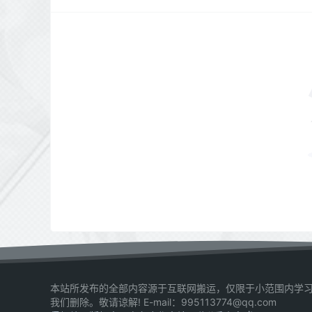
本站所发布的全部内容源于互联网搬运，仅限于小范围内学习
我们删除。敬请谅解! E-mail：995113774@qq.com