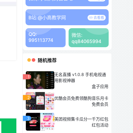
B站:
@小高教学网
去看看
QQ:
微信:
995113774
qq84065994
随机推荐
无名直播 v1.0.8 手机电视通
1
用影视神器
盒子应用
2
优酷会员免费领酷狗音乐月卡
免费会员
3
美团视频集卡瓜分一千万红包
红包活动