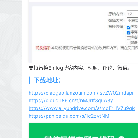
支持替换Emlog博客内容、标题、评论、微语。
下载地址：
https://xiaogao.lanzoum.com/isvZW02mdapi
https://cloud.189.cn/t/nMJrIf3quA3y
https://www.aliyundrive.com/s/mdFrHV7u9qk
https://pan.baidu.com/s/1c2zvtNM