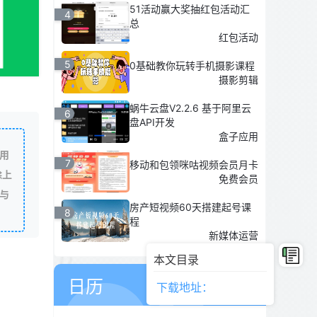
51活动赢大奖抽红包活动汇
4
总
红包活动
5
0基础教你玩转手机摄影课程
摄影剪辑
蜗牛云盘V2.2.6 基于阿里云
6
盘API开发
盒子应用
用
7
移动和包领咪咕视频会员月卡
除上
免费会员
与
房产短视频60天搭建起号课
8
程
新媒体运营
本文目录
08
8月
日历
下载地址：
星期六