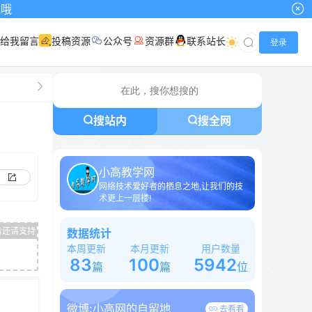
给我留言
投稿资源
公众号
资源群
联系站长
登录
搜站内
搜全网
小高教学网
网络技术爱好者的栖息之地,让我们的技
术更上一层楼!
数据统计
本周更新
本月更新
用户数量
83
100
5942
篇
篇
位
微博:
小高网的自留地
去看看