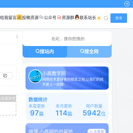
给我留言
投稿资源
公众号
资源群
联系站长
登录
搜站内
搜全网
小高教学网
网络技术爱好者的栖息之地,让我们的技
术更上一层楼!
数据统计
本周更新
本月更新
用户数量
97
114
5942
篇
篇
位
微博:
小高网的自留地
去看看