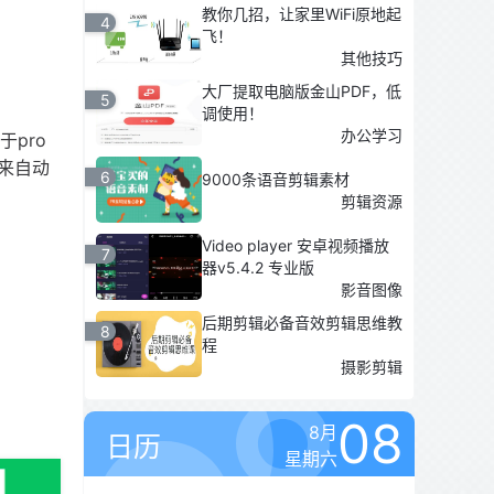
教你几招，让家里WiFi原地起
4
飞！
其他技巧
大厂提取电脑版金山PDF，低
5
调使用！
办公学习
于pro
来自动
6
9000条语音剪辑素材
剪辑资源
Video player 安卓视频播放
7
器v5.4.2 专业版
影音图像
后期剪辑必备音效剪辑思维教
8
程
摄影剪辑
08
8月
日历
星期六