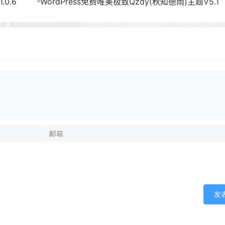
.0.6
WordPress免费唯美极致Qzdy(秋知德雨)主题V5.1
发