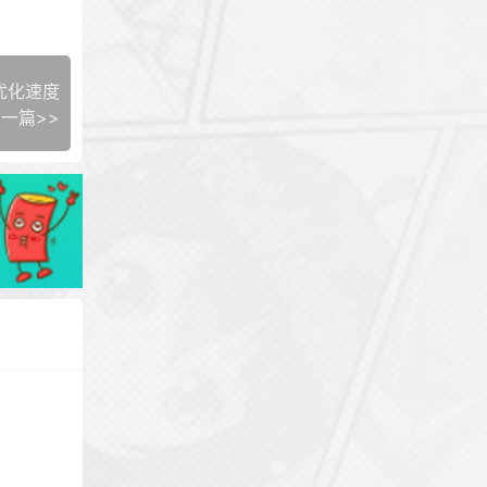
储优化速度
一篇>>