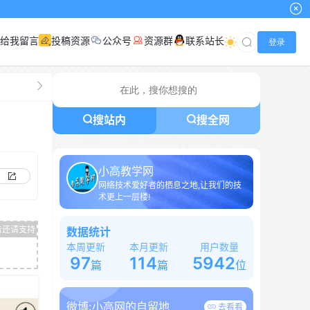
给我留言
投稿资源
公众号
资源群
联系站长
登录
搜站内
搜全网
小高教学网
网络技术爱好者的栖息之地,让我们的技
术更上一层楼!
数据统计
本周更新
本月更新
用户数量
97
114
5942
篇
篇
位
微博:
小高网的自留地
去看看