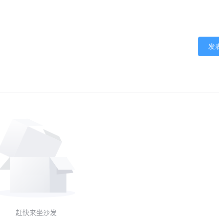
发
赶快来坐沙发