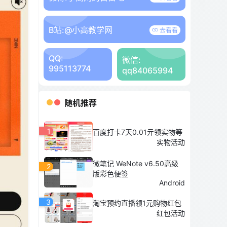
B站:
@小高教学网
去看看
QQ:
微信:
995113774
qq84065994
随机推荐
1
百度打卡7天0.01亓领实物等
实物活动
微笔记 WeNote v6.50高级
2
版彩色便签
Android
3
淘宝预约直播领1元购物红包
红包活动