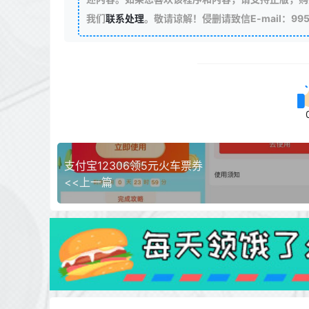
我们
联系处理
。敬请谅解！侵删请致信E-mail：99511
支付宝12306领5元火车票券
<<上一篇