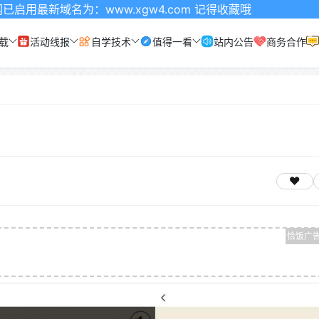
：www.xgw4.com 记得收藏哦
载
活动线报
自学技术
值得一看
站内公告
商务合作