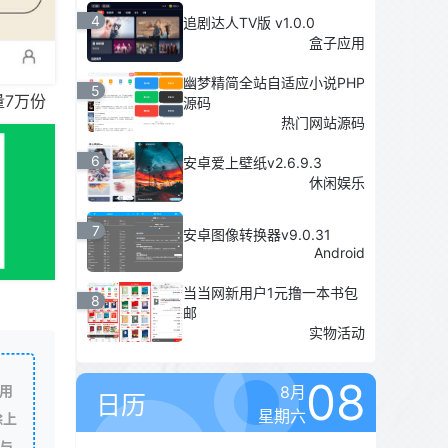
4
追剧达人TV版 v1.0.0
盒子应用
幽梦精简全站自适应小说PHP
5
量7万份
源码
热门网站源码
6
安卓爱上壁纸v2.6.9.3
休闲娱乐
7
安卓图像转换器v9.0.31
Android
当当网新用户1元撸一本书包
8
邮
实物活动
08
8月
用
日历
星期六
除上
与