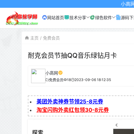
小高网已启用最新域名为
网站首页
技术分享
绿色软件
源码下
主页
免费会员
耐克会员节抽QQ音乐绿钻月卡
小高网
18
2023-09-06 18:12:35
免费会员
美团外卖神券节领25-8元券
淘宝闪购外卖红包领30-8元券