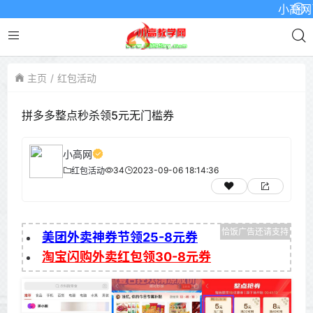
小高网已启
主页
红包活动
拼多多整点秒杀领5元无门槛券
小高网
34
2023-09-06 18:14:36
红包活动
美团外卖神券节领25-8元券
淘宝闪购外卖红包领30-8元券