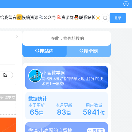
小
给我留言
投稿资源
公众号
资源群
联系站长
登录
搜站内
搜全网
小高教学网
网络技术爱好者的栖息之地,让我们的技
术更上一层楼!
数据统计
本周更新
本月更新
用户数量
65
83
5941
篇
篇
位
微博:
小高网的自留地
去看看