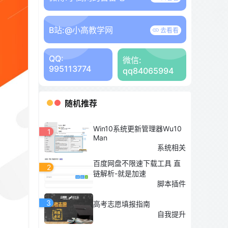
B站:
@小高教学网
去看看
QQ:
微信:
995113774
qq84065994
随机推荐
Win10系统更新管理器Wu10
1
Man
系统相关
百度网盘不限速下载工具 直
2
链解析-就是加速
脚本插件
3
高考志愿填报指南
自我提升