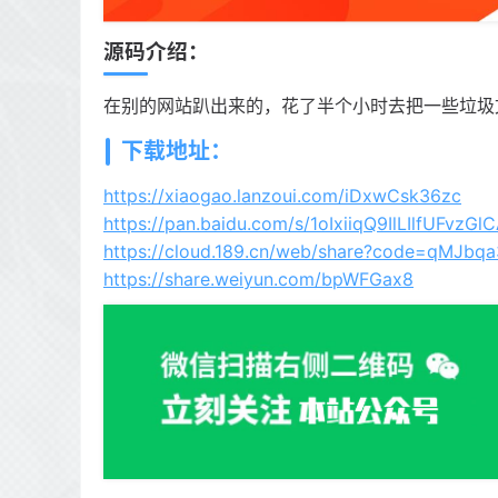
源码介绍：
在别的网站趴出来的，花了半个小时去把一些垃圾
下载地址：
https://xiaogao.lanzoui.com/iDxwCsk36zc
https://pan.baidu.com/s/1oIxiiqQ9IlLIlfUFvzGl
https://cloud.189.cn/web/share?code=qMJbq
https://share.weiyun.com/bpWFGax8