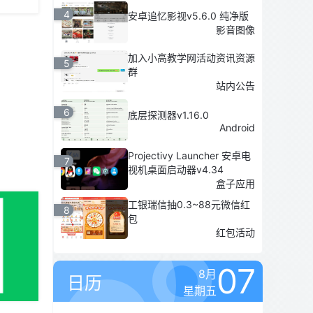
4
安卓追忆影视v5.6.0 纯净版
影音图像
加入小高教学网活动资讯资源
5
群
站内公告
6
底层探测器v1.16.0
Android
Projectivy Launcher 安卓电
7
视机桌面启动器v4.34
盒子应用
工银瑞信抽0.3~88元微信红
8
包
红包活动
07
8月
日历
星期五