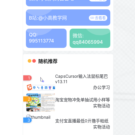
B站:
@小高教学网
去看看
QQ:
微信:
995113774
qq84065994
随机推荐
CapsCursor输入法鼠标尾巴
1
v13.11
办公学习
2
淘宝宠物冲免单抽试用小样等
实物活动
3
支付宝直播最低0亓撸手帕纸
实物活动