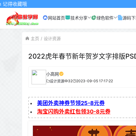
收藏哦
网站首页
技术分享
绿色软件
源码下
主页
设计资源
2022虎年春节新年贺岁文字排版PS
小高网
32
2023-09-05 17:17:22
设计资源
美团外卖神券节领25-8元券
淘宝闪购外卖红包领30-8元券