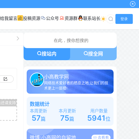
给我留言
投稿资源
公众号
资源群
联系站长
登录
搜站内
搜全网
小高教学网
网络技术爱好者的栖息之地,让我们的技
术更上一层楼!
数据统计
本周更新
本月更新
用户数量
57
75
5941
篇
篇
位
微博:
小高网的自留地
去看看