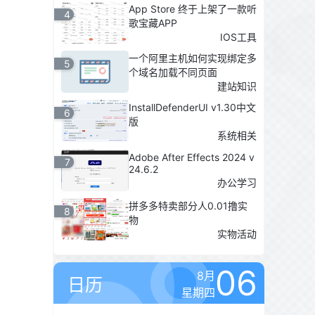
App Store 终于上架了一款听
4
歌宝藏APP
IOS工具
一个阿里主机如何实现绑定多
5
个域名加载不同页面
建站知识
InstallDefenderUI v1.30中文
6
版
系统相关
Adobe After Effects 2024 v
7
24.6.2
办公学习
拼多多特卖部分人0.01撸实
8
物
实物活动
06
8月
日历
星期四