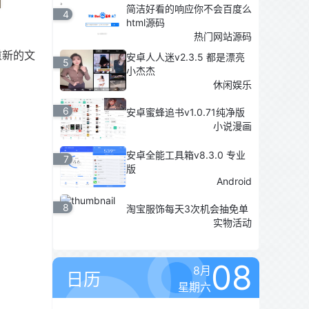
简洁好看的响应你不会百度么
4
html源码
热门网站源码
将重新的文
安卓人人迷v2.3.5 都是漂亮
5
小杰杰
休闲娱乐
6
安卓蜜蜂追书v1.0.71纯净版
小说漫画
安卓全能工具箱v8.3.0 专业
7
版
Android
8
淘宝服饰每天3次机会抽免单
实物活动
08
8月
日历
星期六