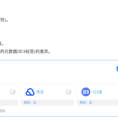
符)。
查。
的元数据(ID3标签)的差异。
夸克
123盘
密码：无
密码：无
删除