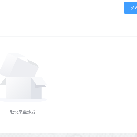
发
赶快来坐沙发