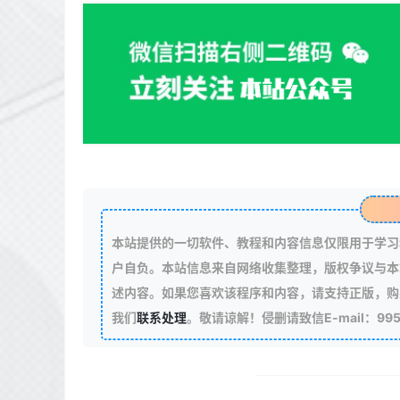
本站提供的一切软件、教程和内容信息仅限用于学习
户自负。本站信息来自网络收集整理，版权争议与本
述内容。如果您喜欢该程序和内容，请支持正版，购
我们
联系处理
。敬请谅解！侵删请致信E-mail：99511