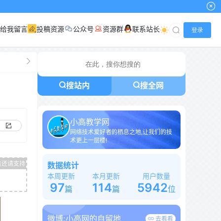
给我留言
投稿资源
公众号
资源群
联系站长
登录
搜站内
搜全网
小高教学网
网络技术爱好者的栖息之地,让我们的技
术更上一层楼!
数据统计
本周更新
本月更新
用户数量
97
114
5942
篇
篇
位
微博:
小高网的自留地
去看看