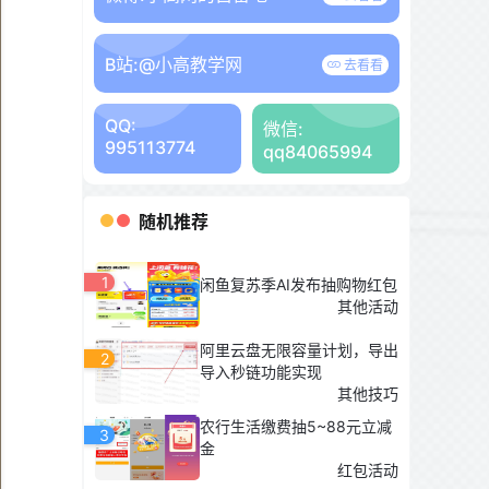
B站:
@小高教学网
去看看
QQ:
微信:
995113774
qq84065994
随机推荐
1
闲鱼复苏季AI发布抽购物红包
其他活动
阿里云盘无限容量计划，导出
2
导入秒链功能实现
其他技巧
农行生活缴费抽5~88元立减
3
金
红包活动