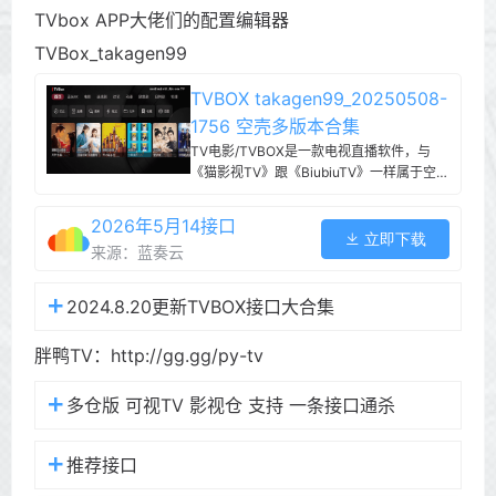
TVbox APP大佬们的配置编辑器
TVBox_takagen99
TVBOX takagen99_20250508-
1756 空壳多版本合集
TV电影/TVBOX是一款电视直播软件，与
《猫影视TV》跟《BiubiuTV》一样属于空壳
自行导入数据直播源的方式，因为直播源常
常流失，目前这种方式较为主流，怕使用者
2026年5月14接口
麻烦这里提供内置版不需要再另外新增，经
立即下载
来源：蓝奏云
过实测 TVBOX 资源高达上千台，资源丰
富，定期维护。
2024.8.20更新TVBOX接口大合集
胖鸭TV：http://gg.gg/py-tv
多仓版 可视TV 影视仓 支持 一条接口通杀
推荐接口