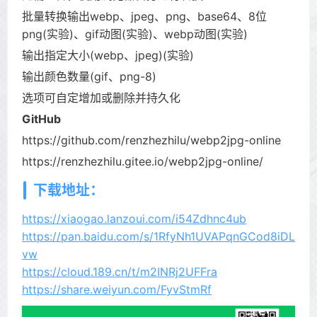
批量转换输出webp、jpeg、png、base64、8位
png(实验)、gif动图(实验)、webp动图(实验)
输出指定大小(webp、jpeg)(实验)
输出颜色数量(gif、png-8)
选项可自定增加或删除并持久化
GitHub
https://github.com/renzhezhilu/webp2jpg-online
https://renzhezhilu.gitee.io/webp2jpg-online/
下载地址：
https://xiaogao.lanzoui.com/i54Zdhnc4ub
https://pan.baidu.com/s/1RfyNh1UVAPqnGCod8iDL
vw
https://cloud.189.cn/t/m2INRj2UFFra
https://share.weiyun.com/FyvStmRf