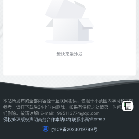
赶快来坐沙发
本站所发布的全部内容源于互联网搬运，仅限于小范围内学习和文献
参考，请在下载后24小时内删除，如果有侵权之处请第一时间联系我
们删除。敬请谅解! E-mail：995113774@qq.com
sitemap
侵权处理
版权声明
商务合作
本站Q群
联系小高
京ICP备2023019789号