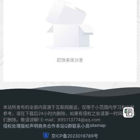
赶快来坐沙发
本站所发布的全部内容源于互联网搬运，仅限于小范围内学习和文献
参考，请在下载后24小时内删除，如果有侵权之处请第一时间联系我
们删除。敬请谅解! E-mail：995113774@qq.com
sitemap
侵权处理
版权声明
商务合作
本站Q群
联系小高
京ICP备2023019789号