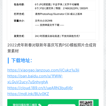
2022虎年新春对联新年喜庆写真PSD模板照片合成背
景素材
下载地址：
https://xiaogao.lanzouo.com/ijCukz1u3ji
https://pan.baidu.com/s/1fWW-
xLQuV2ucy7uSnhyghA
https://cloud.189.cn/t/ueARN3bu6j6r
https://mdl.ink/BUv0KZ