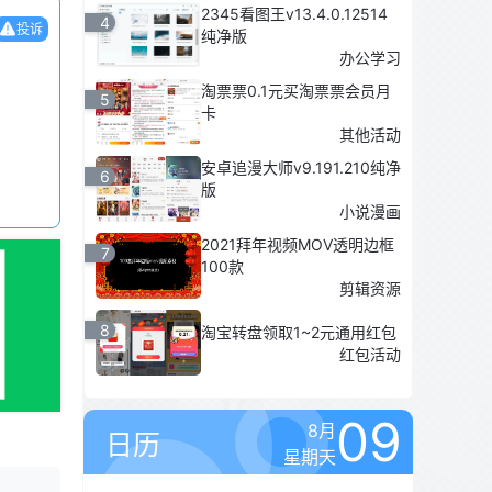
2345看图王v13.4.0.12514
4
投诉
纯净版
办公学习
淘票票0.1元买淘票票会员月
5
卡
其他活动
安卓追漫大师v9.191.210纯净
6
版
小说漫画
2021拜年视频MOV透明边框
7
100款
剪辑资源
8
淘宝转盘领取1~2元通用红包
红包活动
09
8月
日历
星期天