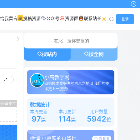
给我留言
投稿资源
公众号
资源群
联系站长
登录
搜站内
搜全网
小高教学网
网络技术爱好者的栖息之地,让我们的技
术更上一层楼!
数据统计
本周更新
本月更新
用户数量
97
114
5942
篇
篇
位
微博:
小高网的自留地
去看看