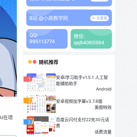
B站:
@小高教学网
去看看
QQ:
微信:
995113774
qq84065994
随机推荐
安卓i学习助手v1.5.1 人工智
1
能辅助助手
Android
2
安卓视频加字幕v3.7.8版
美图特效
I在项
百度云闪付支付22充30元话
3
费
话费流量