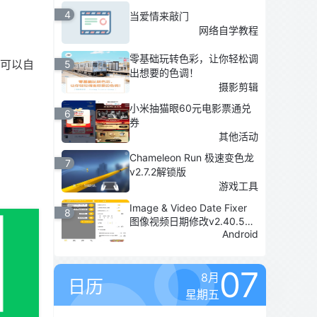
4
当爱情来敲门
网络自学教程
零基础玩转色彩，让你轻松调
，可以自
5
出想要的色调！
摄影剪辑
小米抽猫眼60元电影票通兑
6
券
其他活动
Chameleon Run 极速变色龙
7
v2.7.2解锁版
游戏工具
Image & Video Date Fixer
8
图像视频日期修改v2.40.5绿
Android
化版
07
8月
日历
星期五