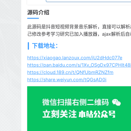
源码介绍
此源码是抖音短视频背景音乐解析，直接可以解析出
己修改参考学习研究已加入播放器，ajax解析后
下载地址：
https://xiaogao.lanzoux.com/iU2dHdc077e
https://pan.baidu.com/s/1Xv_OSgDx97CPHIt4
https://cloud.189.cn/t/QNfUbmRZNZfm
https://share.weiyun.com/tQGsAD0i