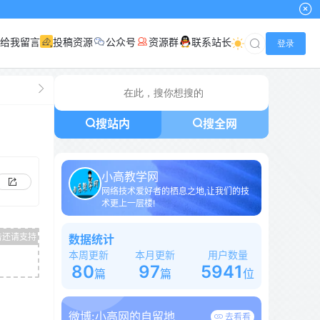
小高
给我留言
投稿资源
公众号
资源群
联系站长
登录
搜站内
搜全网
小高教学网
网络技术爱好者的栖息之地,让我们的技
术更上一层楼!
数据统计
本周更新
本月更新
用户数量
80
97
5941
篇
篇
位
微博:
小高网的自留地
去看看