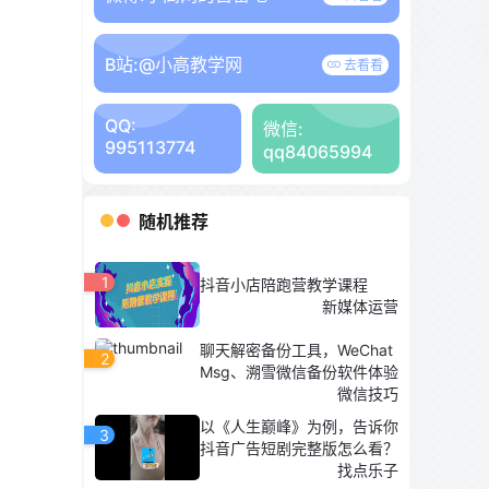
B站:
@小高教学网
去看看
QQ:
微信:
995113774
qq84065994
随机推荐
1
抖音小店陪跑营教学课程
新媒体运营
聊天解密备份工具，WeChat
2
Msg、溯雪微信备份软件体验
微信技巧
以《人生巅峰》为例，告诉你
3
抖音广告短剧完整版怎么看？
找点乐子