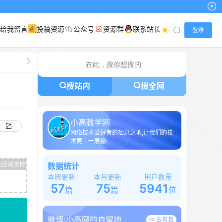
给我留言
投稿资源
公众号
资源群
联系站长
登录
搜站内
搜全网
小高教学网
网络技术爱好者的栖息之地,让我们的技
术更上一层楼!
数据统计
本周更新
本月更新
用户数量
57
75
5941
篇
篇
位
微博:
小高网的自留地
去看看