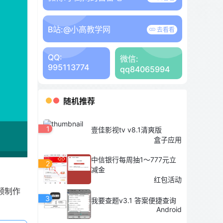
B站:
@小高教学网
去看看
QQ:
微信:
995113774
qq84065994
随机推荐
1
壹佳影视tv v8.1清爽版
盒子应用
中信银行每周抽1～777元立
2
减金
红包活动
频制作
3
我要查题v3.1 答案便捷查询
Android