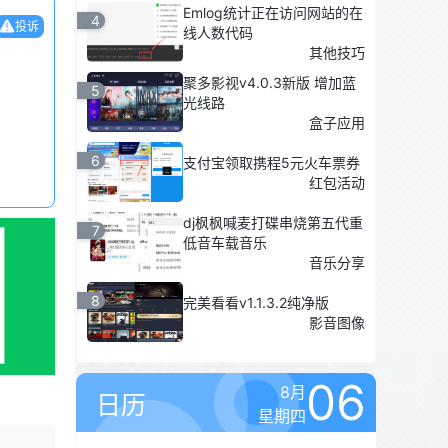
Emlog统计正在访问网站的在
4
投诉
线人数代码
其他技巧
聚多影视v4.0.3新版 增加蓝
5
光线路
盒子应用
6
支付宝领取携程5元火车票券
红包活动
dj枫枫喊麦打碟串烧第五代重
7
低音车载音乐
音乐分享
8
完美看看v1.1.3.2纯净版
影音图像
06
8月
日历
星期四