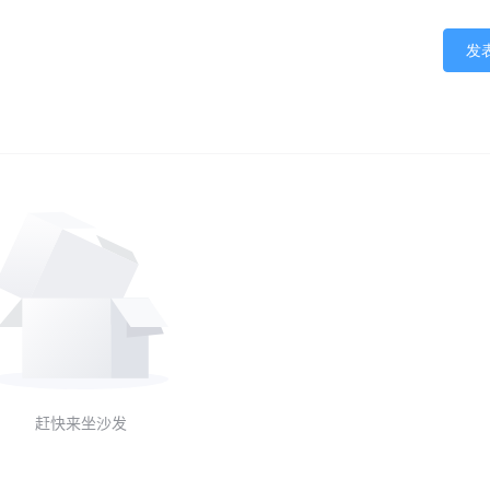
发
赶快来坐沙发