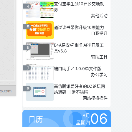
支付宝学生领10亓公交地铁
4
券
其他活动
5
通过读书带你升级10项能力
自我提升
E4A易安卓 制作APP开发工
6
具v6.8
辅助工具
7
端口助手v1.1.0.0单文件版
办公学习
高仿腾讯爱好者的DZ论坛网
8
站源码 非常不错哦
网站模板插件
06
8月
日历
星期四