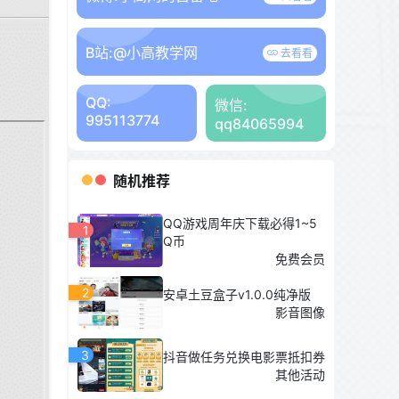
B站:
@小高教学网
去看看
QQ:
微信:
995113774
qq84065994
随机推荐
QQ游戏周年庆下载必得1~5
1
Q币
免费会员
2
安卓土豆盒子v1.0.0纯净版
影音图像
3
抖音做任务兑换电影票抵扣券
其他活动