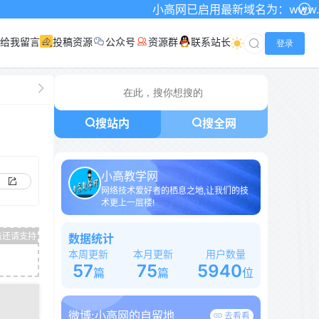
小高网已启用最新域名为：www.xgw4.com
给我留言
投稿资源
公众号
资源群
联系站长
登录
搜站内
搜全网
小高教学网
网络技术爱好者的栖息之地,让我们的技
术更上一层楼!
数据统计
本周更新
本月更新
用户数量
57
75
5940
篇
篇
位
微博:
小高网的自留地
去看看