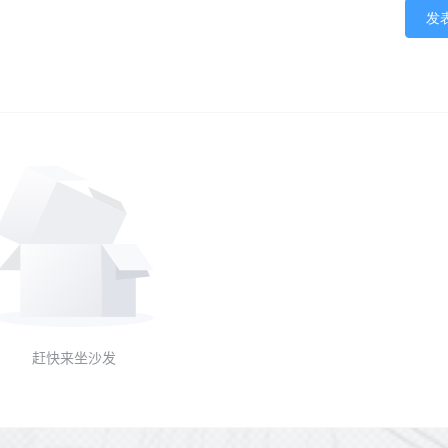
发
赶快来坐沙发