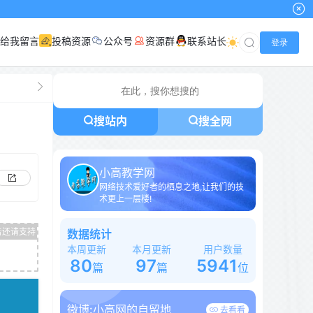
给我留言
投稿资源
公众号
资源群
联系站长
登录
搜站内
搜全网
小高教学网
网络技术爱好者的栖息之地,让我们的技
术更上一层楼!
数据统计
本周更新
本月更新
用户数量
80
97
5941
篇
篇
位
微博:
小高网的自留地
去看看