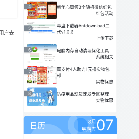
4
新年心愿领3个随机微信红包
红包活动
毒盘下载器Antdownload二
5
代v1.0.6
用户去
上传下载
6
电脑内存自动清理优化工具
系统相关
翼支付4人助力1元撸实物包
7
邮
实物优惠
8
防疫用品现货速发专区整理
实物优惠
07
8月
日历
星期五