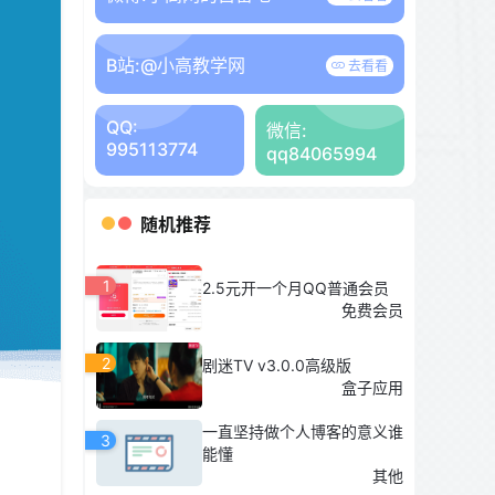
B站:
@小高教学网
去看看
QQ:
微信:
995113774
qq84065994
随机推荐
1
2.5元开一个月QQ普通会员
免费会员
2
剧迷TV v3.0.0高级版
盒子应用
一直坚持做个人博客的意义谁
3
能懂
其他