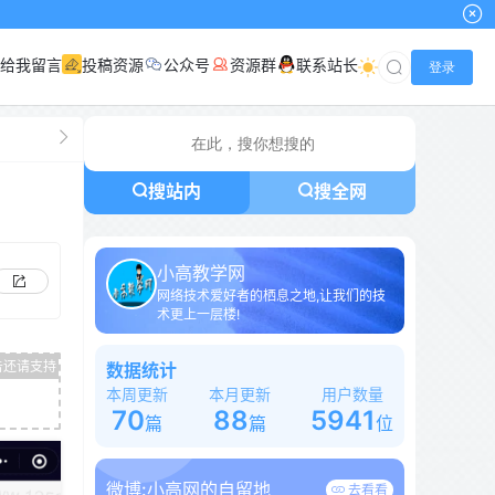
给我留言
投稿资源
公众号
资源群
联系站长
登录
搜站内
搜全网
小高教学网
网络技术爱好者的栖息之地,让我们的技
术更上一层楼!
数据统计
本周更新
本月更新
用户数量
70
88
5941
篇
篇
位
微博:
小高网的自留地
去看看