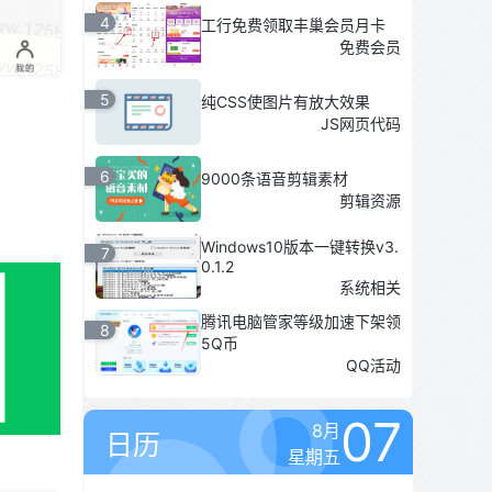
4
工行免费领取丰巢会员月卡
免费会员
5
纯CSS使图片有放大效果
JS网页代码
6
9000条语音剪辑素材
剪辑资源
Windows10版本一键转换v3.
7
0.1.2
系统相关
腾讯电脑管家等级加速下架领
8
5Q币
QQ活动
07
8月
日历
星期五