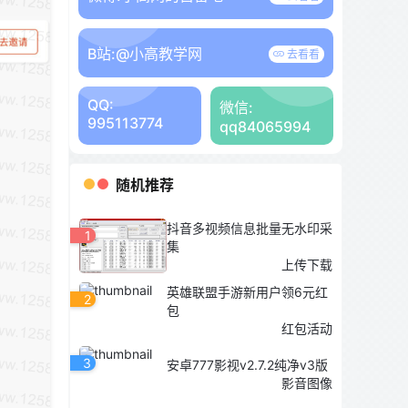
B站:
@小高教学网
去看看
QQ:
微信:
995113774
qq84065994
随机推荐
抖音多视频信息批量无水印采
1
集
上传下载
英雄联盟手游新用户领6元红
2
包
红包活动
3
安卓777影视v2.7.2纯净v3版
影音图像