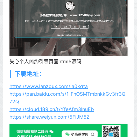
失心个人简约引导页面html5源码
下载地址：
https://www.lanzoux.com/ia0kqta
https://pan.baidu.com/s/1_FnOSMTmbnkkGv3fr3Q
72Q
https://cloud.189.cn/t/YfeAfm3InuEb
https://share.weiyun.com/5FiJM5Z