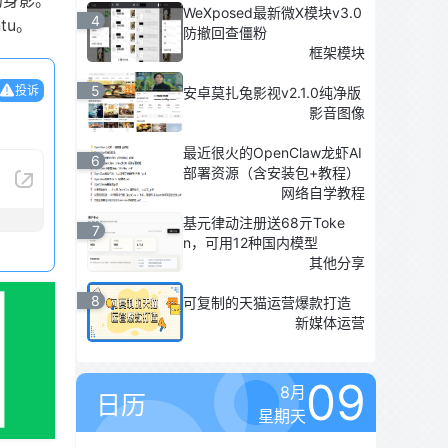
的身影。
WeXposed最新微X模块v3.0
4
tu。
防撤回查僵粉
框架模块
5
投诉
安卓莫扎兔影视v2.1.0纯净版
影音图像
最近很火的OpenClaw龙虾AI
6
部署资源（含安装包+教程）
网络自学教程
基元律动注册送68亓Toke
7
n，可用12种国内模型
其他分享
8
可复制的天猫运营爆款打造
新媒体运营
09
8月
日历
星期天