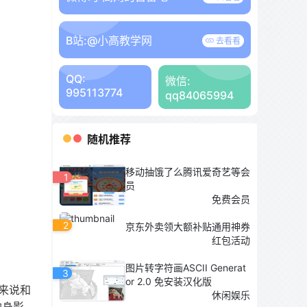
B站:
@小高教学网
去看看
QQ:
微信:
995113774
qq84065994
随机推荐
移动抽饿了么腾讯爱奇艺等会
1
员
免费会员
2
京东外卖领大额补贴通用神券
红包活动
图片转字符画ASCII Generat
3
or 2.0 免安装汉化版
上来说和
休闲娱乐