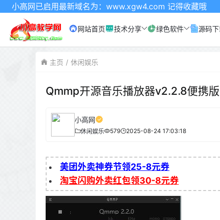
启用最新域名为：www.xgw4.com 记得收藏哦
网站首页
技术分享
绿色软件
源码下
主页
休闲娱乐
Qmmp开源音乐播放器v2.2.8便携版
小高网
579
2025-08-24 17:03:18
休闲娱乐
美团外卖神券节领25-8元券
淘宝闪购外卖红包领30-8元券