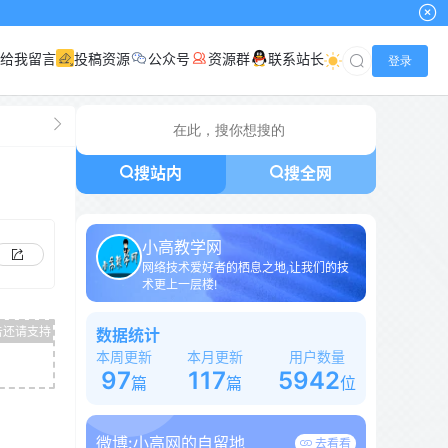
给我留言
投稿资源
公众号
资源群
联系站长
登录
搜站内
搜全网
小高教学网
网络技术爱好者的栖息之地,让我们的技
术更上一层楼!
数据统计
本周更新
本月更新
用户数量
97
117
5942
篇
篇
位
微博:
小高网的自留地
去看看