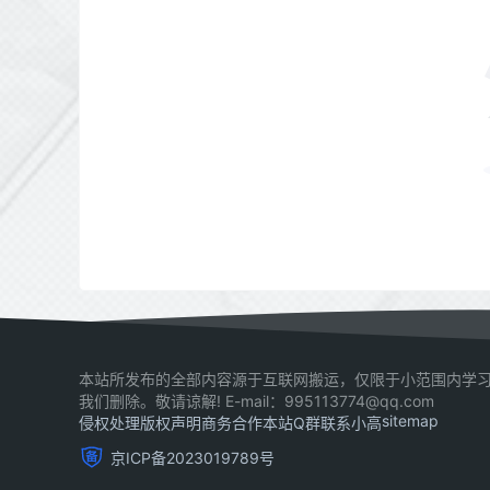
本站所发布的全部内容源于互联网搬运，仅限于小范围内学习
我们删除。敬请谅解! E-mail：995113774@qq.com
sitemap
侵权处理
版权声明
商务合作
本站Q群
联系小高
京ICP备2023019789号