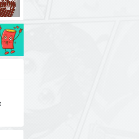
0单文件版
一篇>>
台