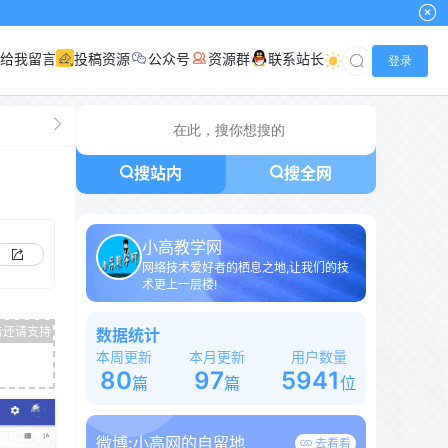
给我留言
投稿资源
公众号
资源群
联系站长
登录
搜站内
搜全网
小高教学网
网络技术爱好者的栖息之地,让我们的技
术更上一层楼!
数据统计
本周更新
本月更新
用户数量
80
97
5941
篇
篇
位
微博:
小高网的自留地
去看看