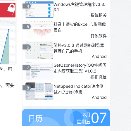
Windows右键管理程序v3.3.
4
3.1
系统相关
抖音上很火的Excel 心形图像
5
表白
其他软件
简朴v3.0.3 通过网络浏览器
6
管理自己的手机
Android
GetQzoneHistory(QQ空间历
7
盘，可
史内容获取工具) v1.0.2
扣扣微信
略，需要
NetSpeed Indicator速度测
8
试v1.7.21纯净版
Android
07
8月
日历
星期五