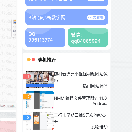
B站:
@小高教学网
去看看
QQ:
微信:
995113774
qq84065994
随机推荐
随机看漂亮小姐姐视频网站源
1
码
热门网站源码
2
NMM 编程文件管理器v1.11.8
Android
工行卡星期四抽5元实物权益
3
券
实物活动