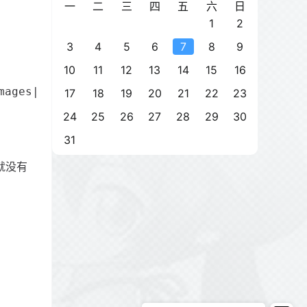
一
二
三
四
五
六
日
1
2
3
4
5
6
7
8
9
10
11
12
13
14
15
16
mages|install|admin123|plug|test|install|make
17
18
19
20
21
22
23
24
25
26
27
28
29
30
31
就没有