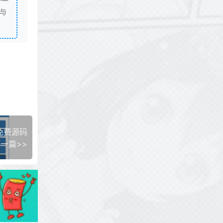
与
台免费源码
一篇>>