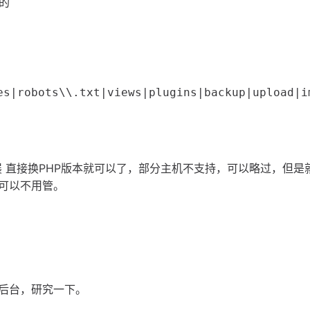
面的
es|robots\\.txt|views|plugins|backup|upload|i
扩展 直接换PHP版本就可以了，部分主机不支持，可以略过，但是
可以不用管。
后台，研究一下。