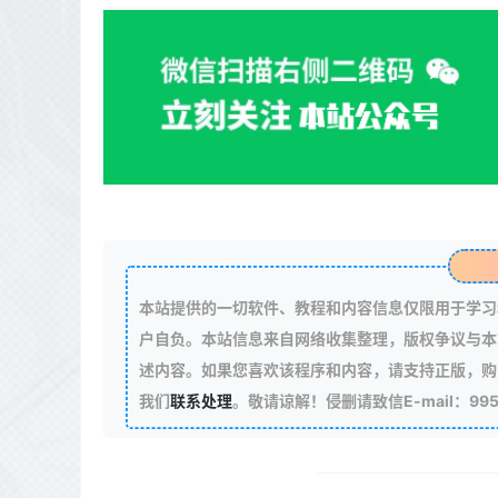
本站提供的一切软件、教程和内容信息仅限用于学习
户自负。本站信息来自网络收集整理，版权争议与本
述内容。如果您喜欢该程序和内容，请支持正版，购
我们
联系处理
。敬请谅解！侵删请致信E-mail：99511