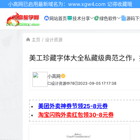
已启用最新域名为：www.xgw4.com 记得收藏哦
网站首页
技术分享
绿色软件
源码下
主页
设计资源
美工珍藏字体大全私藏级典范之作，
小高网
78
2023-09-05 17:17:38
设计资源
美团外卖神券节领25-8元券
淘宝闪购外卖红包领30-8元券