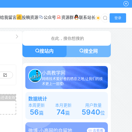
给我留言
投稿资源
公众号
资源群
联系站长
登录
搜站内
搜全网
小高教学网
网络技术爱好者的栖息之地,让我们的技
术更上一层楼!
数据统计
本周更新
本月更新
用户数量
56
74
5940
篇
篇
位
微博:
小高网的自留地
去看看