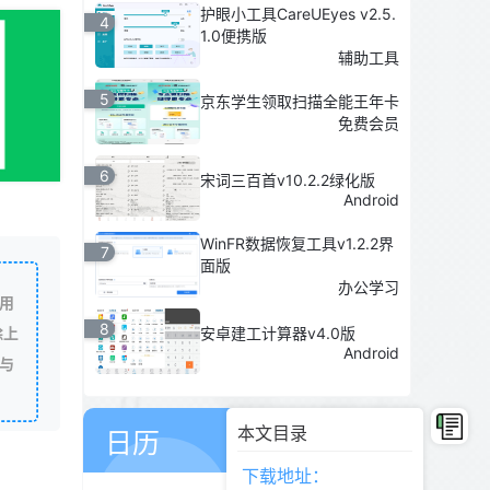
护眼小工具CareUEyes v2.5.
4
1.0便携版
辅助工具
5
京东学生领取扫描全能王年卡
免费会员
6
宋词三百首v10.2.2绿化版
Android
WinFR数据恢复工具v1.2.2界
7
面版
办公学习
用
8
安卓建工计算器v4.0版
除上
Android
与
06
8月
本文目录
日历
星期四
下载地址：