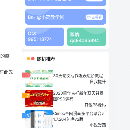
B站:
@小高教学网
去看看
QQ:
微信:
995113774
qq84065994
巫的感
随机推荐
在此先
1
30天论文写作发表进阶教程
自我提升
2020鼠年吉祥新年聊天背景
2
图PSD源码
其他PS源码
Cimoc全网漫画多平台聚合v
3
1.7.264纯净v2版
小说漫画