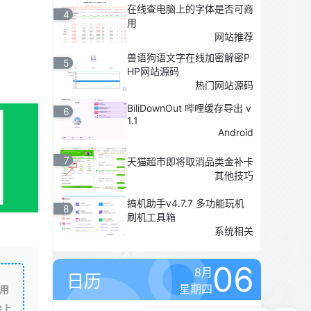
在线查电脑上的字体是否可商
4
用
网站推荐
兽语狗语文字在线加密解密P
5
HP网站源码
热门网站源码
BiliDownOut 哔哩缓存导出 v
6
1.1
Android
7
天猫超市即将取消品类金补卡
其他技巧
搞机助手v4.7.7 多功能玩机
8
刷机工具箱
系统相关
06
8月
日历
星期四
用
除上