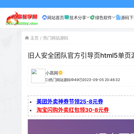
小高网
网站首页
技术分享
绿色软件
源码下
主页
热门网站源码
旧人安全团队官方引导页html5单页
小高网
49
2023-09-05 20:46:32
热门网站源码
美团外卖神券节领25-8元券
淘宝闪购外卖红包领30-8元券