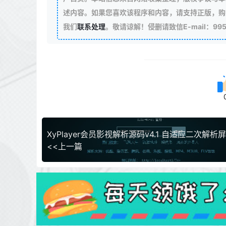
述内容。如果您喜欢该程序和内容，请支持正版，购
我们
联系处理
。敬请谅解！侵删请致信E-mail：99511
XyPlayer会员影视解析源码v4.1 自适应二次解析
<<上一篇