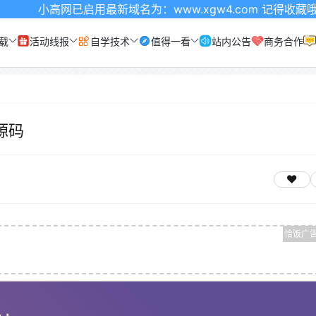
已启用最新域名为：www.xgw4.com 记得收藏哦
载
活动线报
自学技术
值得一看
站内公告
商务合作
源码