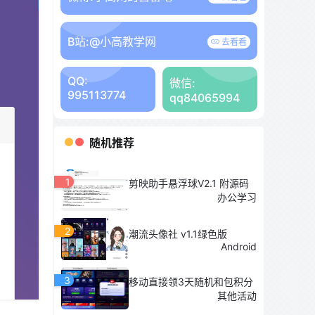
B站:
@小高教学网
去看看
QQ:
微信:
995113774
qq84065994
随机推荐
1
剪映助手悬浮球V2.1 附源码
办公学习
2
潮流头像社 v1.1绿色版
Android
3
移动直接领3天随机和包积分
其他活动