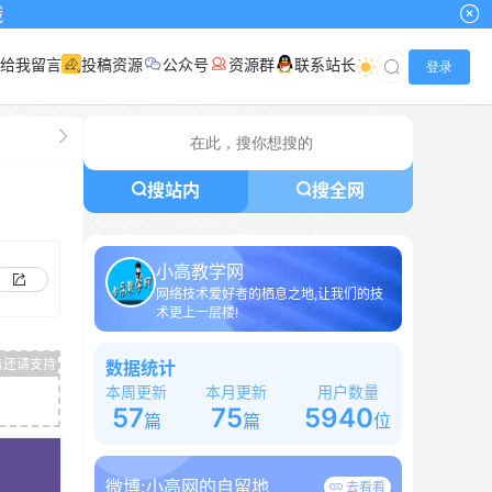
给我留言
投稿资源
公众号
资源群
联系站长
登录
搜站内
搜全网
小高教学网
网络技术爱好者的栖息之地,让我们的技
术更上一层楼!
数据统计
本周更新
本月更新
用户数量
57
75
5940
篇
篇
位
微博:
小高网的自留地
去看看