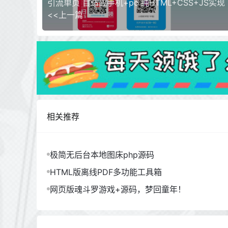
引流单页 自适应手机+pc 纯HTML+CSS+JS实现
<<上一篇
相关推荐
极简无后台本地图床php源码
HTML版离线PDF多功能工具箱
网页版魂斗罗游戏+源码，梦回童年！