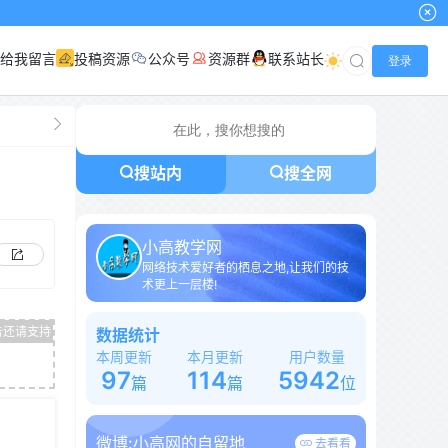
给我留言
投稿资源
公众号
资源群
联系站长
登录
搜站内
搜全网
小高教学网
网络技术爱好者的栖息之地,让我们的技
术更上一层楼!
数据统计
本周更新
本月更新
用户数量
97
114
5942
篇
篇
位
微博:
小高网的自留地
去看看