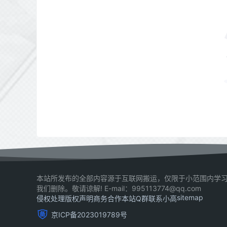
本站所发布的全部内容源于互联网搬运，仅限于小范围内学习
我们删除。敬请谅解! E-mail：995113774@qq.com
sitemap
侵权处理
版权声明
商务合作
本站Q群
联系小高
京ICP备2023019789号