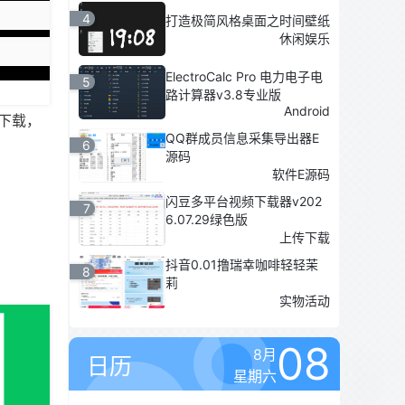
4
打造极简风格桌面之时间壁纸
休闲娱乐
ElectroCalc Pro 电力电子电
5
路计算器v3.8专业版
Android
下载，
QQ群成员信息采集导出器E
6
源码
软件E源码
闪豆多平台视频下载器v202
7
6.07.29绿色版
上传下载
抖音0.01撸瑞幸咖啡轻轻茉
8
莉
实物活动
08
8月
日历
星期六