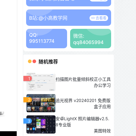
B站:
@小高教学网
去看看
QQ:
微信:
995113774
qq84065994
随机推荐
1
扫描图片批量倾斜校正小工具
办公学习
2
追光视界 v20240201 免费版
盒子应用
安卓LightX 照片编辑器v2.5.
3
8专业版
美图特效