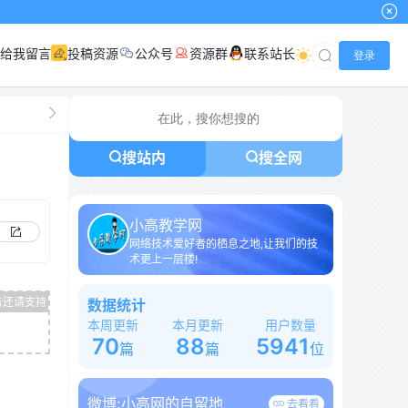
给我留言
投稿资源
公众号
资源群
联系站长
登录
搜站内
搜全网
小高教学网
网络技术爱好者的栖息之地,让我们的技
术更上一层楼!
数据统计
本周更新
本月更新
用户数量
70
88
5941
篇
篇
位
微博:
小高网的自留地
去看看