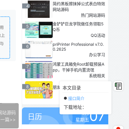
简约黑板擦抹掉公式表白特效
4
网站源码
热门网站源码
金铲铲巨龙学院做任务领取5
5
用
Q币
除上
QQ活动
与
priPrinter Professional v7.0.
6
0.2625
办公学习
鸿蒙工具箱免Root卸载预装A
7
pp，干掉手机内置流氓
系统相关
8
朋友圈销售成就计划文案教程
本文目录
新媒体运营
接口简介
下载地址：
07
网站源码
8月
日历
一篇>>
星期五