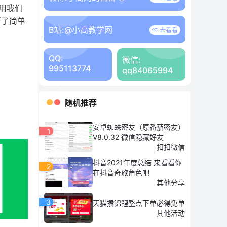
用我们
行了简单
B站:
@小高教学网
去看看
QQ:
微信:
995113774
qq84065994
随机推荐
安卓蜘蛛密友（原番茄密友）
1
V8.0.32 微信隐藏好友
扣扣微信
抖音2021年度总结 来看看你
2
在抖音奇旅角色吧
其他分享
3
天猫攒锦鲤整点下单必得免单
其他活动