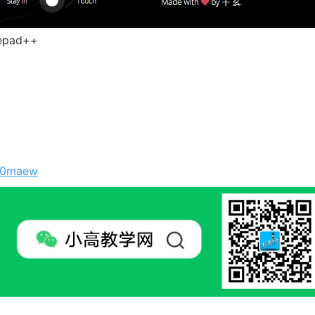
pad++
4E0maew