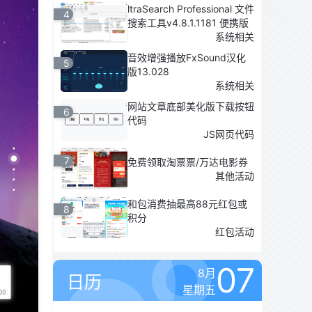
ltraSearch Professional 文件
4
搜索工具v4.8.1.1181 便携版
系统相关
音效增强播放FxSound汉化
5
版13.028
系统相关
网站文章底部美化版下载按钮
6
代码
JS网页代码
7
免费领取淘票票/万达电影券
其他活动
和包消费抽最高88元红包或
8
积分
红包活动
07
8月
日历
星期五