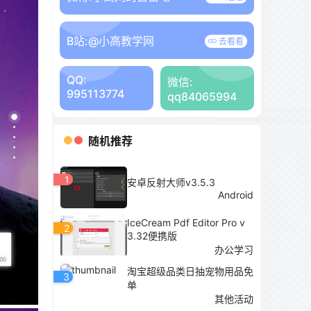
B站:
@小高教学网
去看看
QQ:
微信:
995113774
qq84065994
随机推荐
1
安卓反射大师v3.5.3
Android
IceCream Pdf Editor Pro v
2
3.32便携版
办公学习
淘宝超级品类日抽宠物用品免
3
单
其他活动