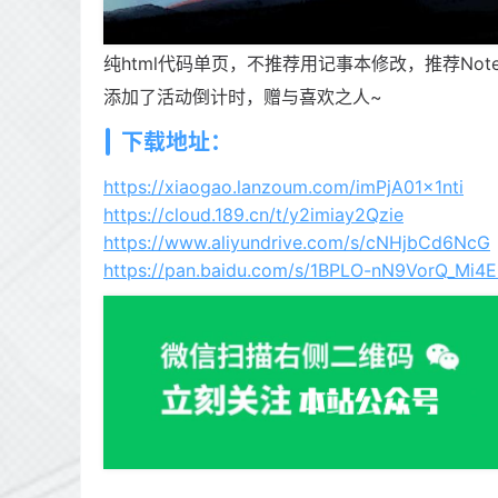
纯html代码单页，不推荐用记事本修改，推荐Note
添加了活动倒计时，赠与喜欢之人~
下载地址：
https://xiaogao.lanzoum.com/imPjA01x1nti
https://cloud.189.cn/t/y2imiay2Qzie
https://www.aliyundrive.com/s/cNHjbCd6NcG
https://pan.baidu.com/s/1BPLO-nN9VorQ_Mi