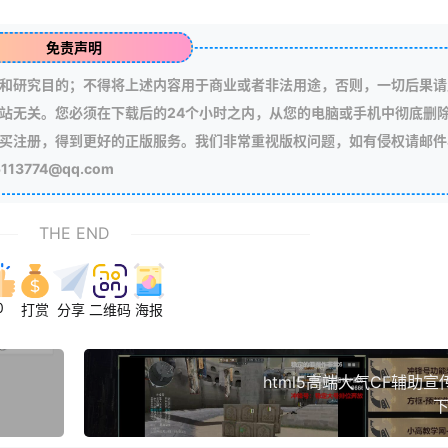
免责声明
和研究目的；不得将上述内容用于商业或者非法用途，否则，一切后果请
站无关。您必须在下载后的24个小时之内，从您的电脑或手机中彻底删
买注册，得到更好的正版服务。我们非常重视版权问题，如有侵权请邮件
3774@qq.com
THE END
0
打赏
分享
二维码
海报
html5高端大气CF辅助
下