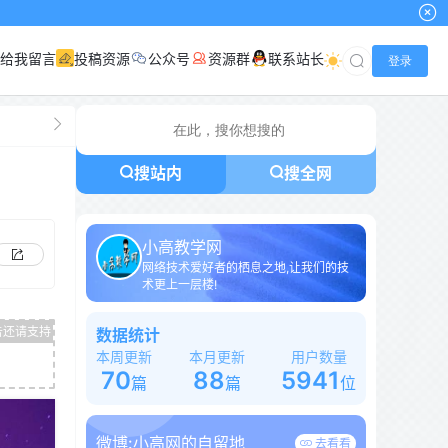
给我留言
投稿资源
公众号
资源群
联系站长
登录
搜站内
搜全网
小高教学网
网络技术爱好者的栖息之地,让我们的技
术更上一层楼!
数据统计
本周更新
本月更新
用户数量
70
88
5941
篇
篇
位
微博:
小高网的自留地
去看看