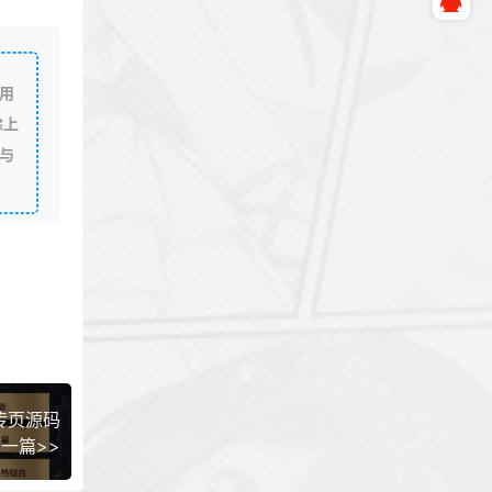
用
除上
与
宣传页源码
一篇>>