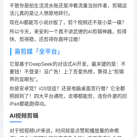
不管你是拍生活流水账还是冲着流量当创作者，剪辑这
活儿真的是让人想原地转行。
现在AI都能写小说炒股了，剪个视频还不是小菜一碟？
所以今天，来安利一个真不讲武德的AI剪辑神器，剪得
快、剪得稳，还剪得你直呼过瘾！
易剪媒「全平台」
它是基于DeepSeek的对话式AI开发，最关键的是：不
要钱！不登录！没广告！上了吾爱热榜，算得上“剪辑
界的显眼包”。
你是安卓党？iOS信徒？还是电脑桌面苦行僧？它全都
照顾到了！四大平台通吃，走哪都能剪，连你外婆的旧
iPad都能跑得动。
AI视频剪辑
对于短视频UP来说，时间就是点赞和播放量的命根