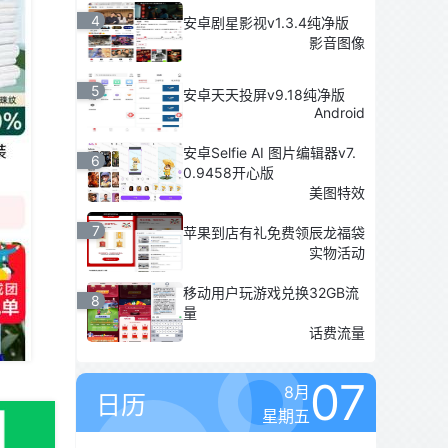
4
安卓剧星影视v1.3.4纯净版
影音图像
5
安卓天天投屏v9.18纯净版
Android
安卓Selfie AI 图片编辑器v7.
6
0.9458开心版
美图特效
7
苹果到店有礼免费领辰龙福袋
实物活动
移动用户玩游戏兑换32GB流
8
量
话费流量
07
8月
日历
星期五