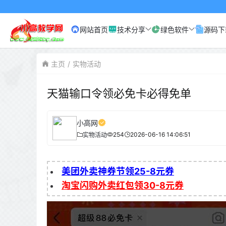
网站首页
技术分享
绿色软件
源码下
主页
实物活动
天猫输口令领必免卡必得免单
小高网
254
2026-06-16 14:06:51
实物活动
美团外卖神券节领25-8元券
淘宝闪购外卖红包领30-8元券