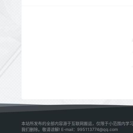
本站所发布的全部内容源于互联网搬运，仅限于小范围内学习
我们删除。敬请谅解! E-mail：995113774@qq.com