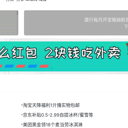
建行每月开宝箱抽取
下
淘宝天降福利1亓撸实物包邮
京东补贴0.5-2.99自提冰杯/蜜雪等
美团黑金领18个麦当劳冰淇淋