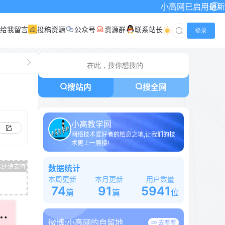
小高网已启用最新域名为：www.x
给我留言
投稿资源
公众号
资源群
联系站长
登录
搜站内
搜全网
小高教学网
网络技术爱好者的栖息之地,让我们的技
术更上一层楼!
数据统计
本周更新
本月更新
用户数量
74
91
5941
篇
篇
位
微博:
小高网的自留地
去看看