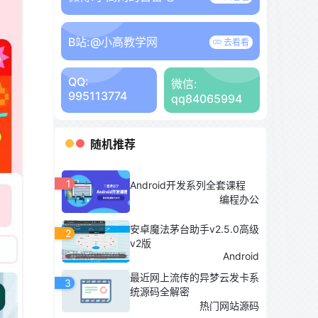
B站:
@小高教学网
去看看
QQ:
微信:
995113774
qq84065994
随机推荐
1
Android开发系列全套课程
编程办公
安卓魔法茅台助手v2.5.0高级
2
v2版
Android
最近网上流传的异梦云发卡系
3
统源码全解密
热门网站源码