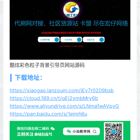
酷炫彩色粒子背景引导页网站源码
下载地址：
https://xiaogao.lanzoum.com/iEv7r0209bsb
https://cloud.189.cn/t/qEj2ymbMry6b
https://www.aliyundrive.com/s/LNma1wAVpyG
https://pan.baidu.com/s/1ejmh6u