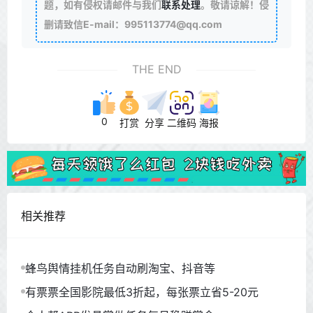
题，如有侵权请邮件与我们
联系处理
。敬请谅解！侵
删请致信E-mail：995113774@qq.com
THE END
0
打赏
分享
二维码
海报
相关推荐
蜂鸟舆情挂机任务自动刷淘宝、抖音等
有票票全国影院最低3折起，每张票立省5-20元