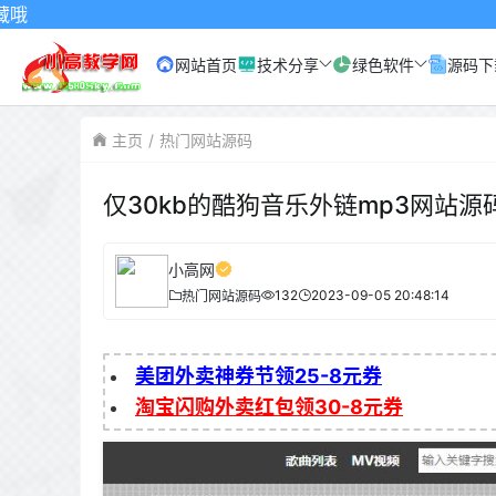
网站首页
技术分享
绿色软件
源码下
主页
热门网站源码
仅30kb的酷狗音乐外链mp3网站源
小高网
132
2023-09-05 20:48:14
热门网站源码
美团外卖神券节领25-8元券
淘宝闪购外卖红包领30-8元券