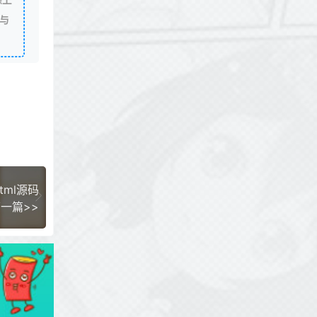
与
ml源码
一篇>>