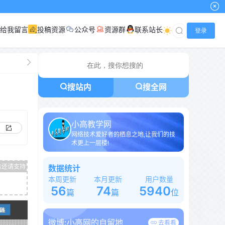
小高网已启用
给我留言
投稿资源
公众号
资源群
联系站长
登录
搜站内
搜全网
小高教学网
网络技术爱好者的栖息之地,让我们的技
术更上一层楼!
数据统计
本周更新
本月更新
用户数量
56
74
5940
篇
篇
位
微博:
小高网的自留地
去看看