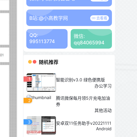
B站:
@小高教学网
去看看
QQ:
微信:
995113774
qq84065994
随机推荐
1
智能识别v3.0 绿色便携版
办公学习
腾讯微保每月领5亓充电加油
2
券
其他活动
3
安卓双11任务助手v20221111
Android