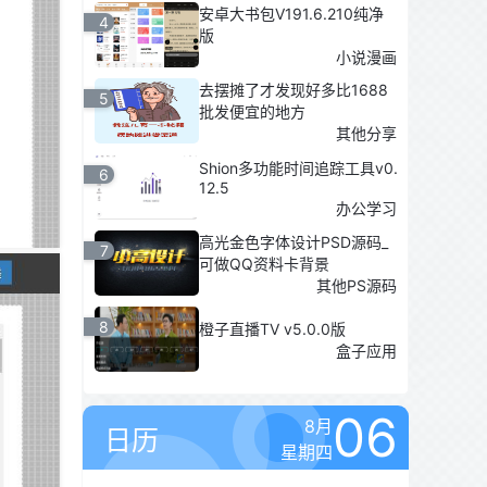
安卓大书包V191.6.210纯净
4
版
小说漫画
去摆摊了才发现好多比1688
5
批发便宜的地方
其他分享
Shion多功能时间追踪工具v0.
6
12.5
办公学习
高光金色字体设计PSD源码_
7
可做QQ资料卡背景
其他PS源码
8
橙子直播TV v5.0.0版
盒子应用
06
8月
日历
星期四