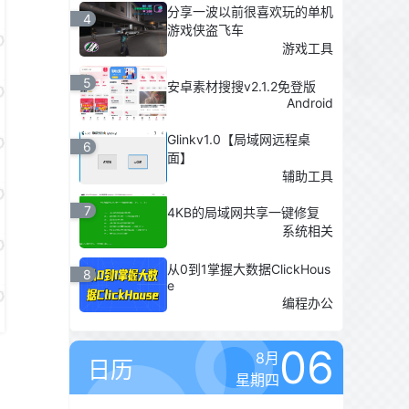
分享一波以前很喜欢玩的单机
4
游戏侠盗飞车
游戏工具
5
安卓素材搜搜v2.1.2免登版
Android
Glinkv1.0【局域网远程桌
6
面】
辅助工具
7
4KB的局域网共享一键修复
系统相关
从0到1掌握大数据ClickHous
8
e
编程办公
06
8月
日历
星期四