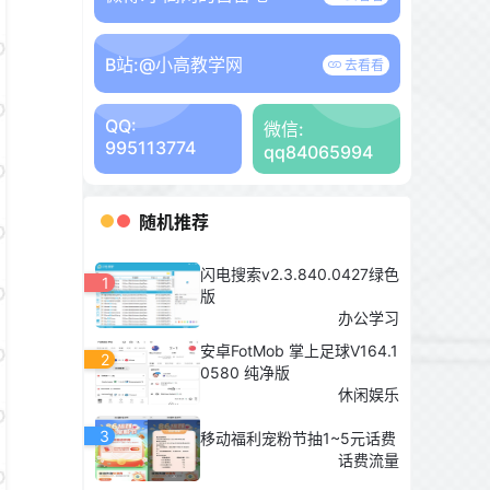
B站:
@小高教学网
去看看
QQ:
微信:
995113774
qq84065994
随机推荐
闪电搜索v2.3.840.0427绿色
1
版
办公学习
安卓FotMob 掌上足球V164.1
2
0580 纯净版
休闲娱乐
3
移动福利宠粉节抽1~5元话费
话费流量