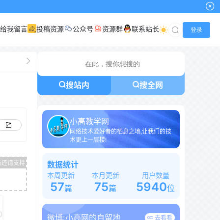
给我留言
投稿资源
公众号
资源群
联系站长
登录
搜站内
搜全网
小高教学网
网络技术爱好者的栖息之地,让我们的技
术更上一层楼!
数据统计
本周更新
本月更新
用户数量
57
75
5940
篇
篇
位
微博:
小高网的自留地
去看看