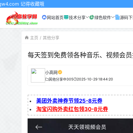
m 记得收藏哦
网站首页
技术分享
绿色软件
源码下
主页
其他分享
每天签到免费领各种音乐、视频会员
小高网
305
2025-10-29 18:44:20
其他分享
美团外卖神券节领25-8元券
淘宝闪购外卖红包领30-8元券