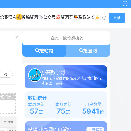
给我留言
投稿资源
公众号
资源群
联系站长
登录
搜站内
搜全网
小高教学网
网络技术爱好者的栖息之地,让我们的技
术更上一层楼!
数据统计
本周更新
本月更新
用户数量
57
75
5941
篇
篇
位
微博:
小高网的自留地
去看看