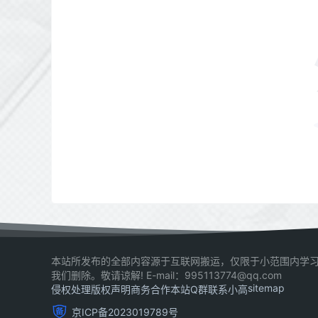
本站所发布的全部内容源于互联网搬运，仅限于小范围内学习
我们删除。敬请谅解! E-mail：995113774@qq.com
sitemap
侵权处理
版权声明
商务合作
本站Q群
联系小高
京ICP备2023019789号