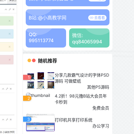
B站:
@小高教学网
去看看
QQ:
微信:
995113774
qq84065994
随机推荐
分享几款霸气设计的字体PSD
1
源码 可做壁纸
其他PS源码
4.2折！98元撸B站大会员年
2
卡秒到
免费会员
3
打印机共享打印系统
办公学习