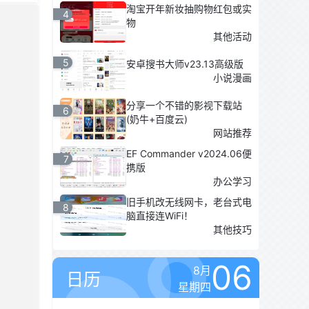
淘宝开年新妆抽购物红包或实
4
物
其他活动
5
安卓搜书大师v23.13高级版
小说漫画
分享一个不错的影视下载站
6
(奶牛+百度云)
网站推荐
EF Commander v2024.06便
7
携版
办公学习
旧手机改无线网卡，老台式电
8
脑直接连WiFi！
其他技巧
06
8月
日历
星期四