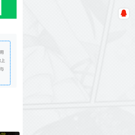
用
除上
与