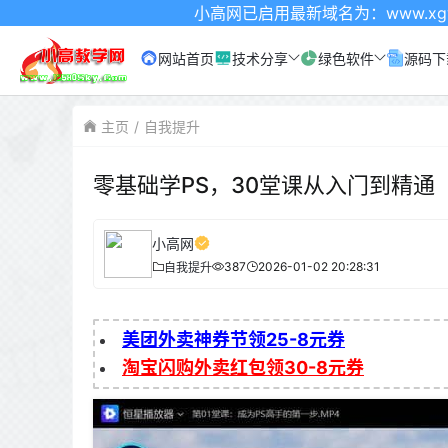
小高网已启用最新域名为：www.xgw4.com 
网站首页
技术分享
绿色软件
源码下
主页
自我提升
零基础学PS，30堂课从入门到精通
小高网
387
2026-01-02 20:28:31
自我提升
美团外卖神券节领25-8元券
淘宝闪购外卖红包领30-8元券