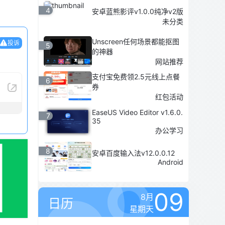
4
安卓蓝熊影评v1.0.0纯净v2版
未分类
Unscreen任何场景都能抠图
投诉
5
的神器
网站推荐
支付宝免费领2.5元线上点餐
6
券
红包活动
EaseUS Video Editor v1.6.0.
7
35
办公学习
8
安卓百度输入法v12.0.0.12
Android
09
8月
日历
星期天