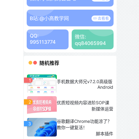
B站:
@小高教学网
去看看
QQ:
微信:
995113774
qq84065994
随机推荐
1
手机数据大师兄v7.2.0高级版
Android
2
优质短视频内容进阶SOP课
新媒体运营
谷歌翻译Chrome功能凉了？
3
教你一键复活！
脚本插件