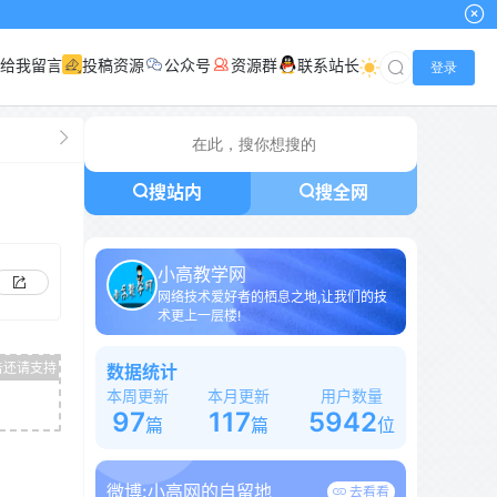
给我留言
投稿资源
公众号
资源群
联系站长
登录
搜站内
搜全网
小高教学网
网络技术爱好者的栖息之地,让我们的技
术更上一层楼!
数据统计
本周更新
本月更新
用户数量
97
117
5942
篇
篇
位
微博:
小高网的自留地
去看看