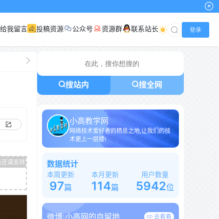
给我留言
投稿资源
公众号
资源群
联系站长
登录
搜站内
搜全网
小高教学网
网络技术爱好者的栖息之地,让我们的技
术更上一层楼!
数据统计
本周更新
本月更新
用户数量
97
114
5942
篇
篇
位
微博:
小高网的自留地
去看看