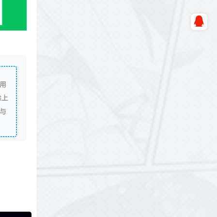
用
除上
与