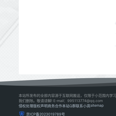
本站所发布的全部内容源于互联网搬运，仅限于小范围内学习
我们删除。敬请谅解! E-mail：995113774@qq.com
sitemap
侵权处理
版权声明
商务合作
本站Q群
联系小高
京ICP备2023019789号