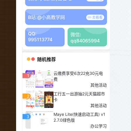
B站:
@小高教学网
去看看
QQ:
微信:
995113774
qq84065994
随机推荐
云缴费享受6次22充30元电
1
费
其他活动
工行五一出游抽2元天猫超市
2
卡
其他活动
Maye Lite(快速启动工具) v1
3
2.7.0绿色版
办公学习