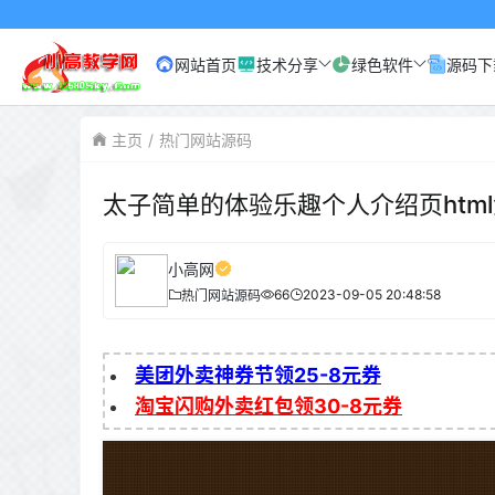
小高网已启
网站首页
技术分享
绿色软件
源码下
主页
热门网站源码
太子简单的体验乐趣个人介绍页htm
小高网
66
2023-09-05 20:48:58
热门网站源码
美团外卖神券节领25-8元券
淘宝闪购外卖红包领30-8元券