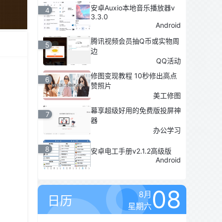
安卓Auxio本地音乐播放器v
4
3.3.0
Android
腾讯视频会员抽Q币或实物周
5
边
QQ活动
修图变现教程 10秒修出高点
6
赞照片
美工修图
幕享超级好用的免费版投屏神
7
器
办公学习
8
安卓电工手册v2.1.2高级版
Android
08
8月
日历
星期六