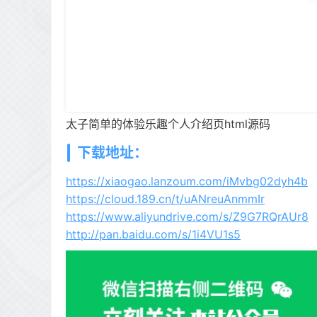
太子简单的体验乐趣个人介绍页html源码
下载地址：
https://xiaogao.lanzoum.com/iMvbg02dyh4b
https://cloud.189.cn/t/uANreuAnmmIr
https://www.aliyundrive.com/s/Z9G7RQrAUr8
http://pan.baidu.com/s/1i4VU1s5