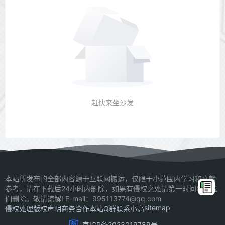
赶快来坐沙发
本站所发布的全部内容源于互联网搬运，仅限于小范围内学习和文献
参考，请在下载后24小时内删除，如果有侵权之处请第一时间联系我
们删除。敬请谅解! E-mail：995113774@qq.com
sitemap
侵权处理
版权声明
商务合作
本站Q群
联系小高
京ICP备2023019789号