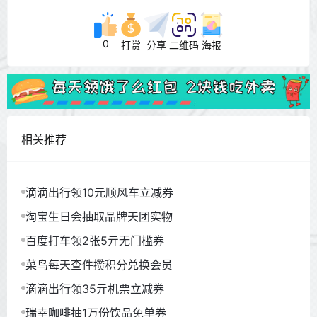
0
打赏
分享
二维码
海报
相关推荐
滴滴出行领10元顺风车立减券
淘宝生日会抽取品牌天团实物
百度打车领2张5亓无门槛券
菜鸟每天查件攒积分兑换会员
滴滴出行领35亓机票立减券
瑞幸咖啡抽1万份饮品免单券