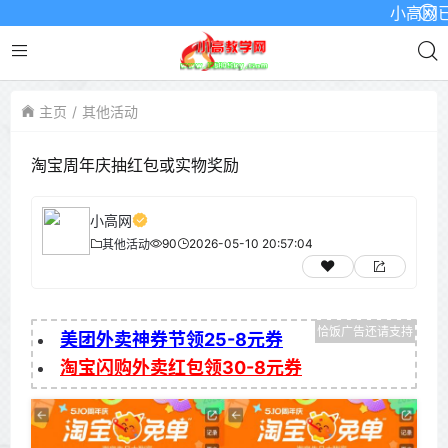
小高网已启用
主页
其他活动
淘宝周年庆抽红包或实物奖励
小高网
90
2026-05-10 20:57:04
其他活动
美团外卖神券节领25-8元券
淘宝闪购外卖红包领30-8元券