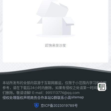
赶快来坐沙发
本站所发布的全部内容源于互联网搬运，仅限于小范围内学习和文献
参考，请在下载后24小时内删除，如果有侵权之处请第一时间联系我
们删除。敬请谅解! E-mail：995113774@qq.com
sitemap
侵权处理
版权声明
商务合作
本站Q群
联系小高
京ICP备2023019789号